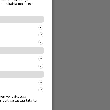
en mukaisia mainoksia.
us
nen voi vaikuttaa
, voit vastustaa tätä tai