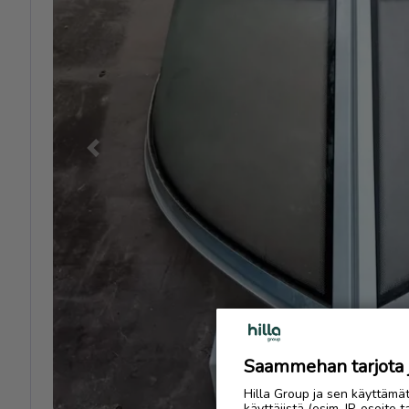
Previous
Saammehan tarjota ju
Hilla Group ja sen käyttämä
käyttäjistä (esim. IP-osoite 