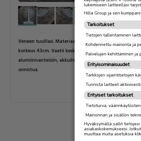
lukemiseen laitteellasi tar
Hilla Group ja sen kumppanit
Tarkoitukset
Tietojen tallentaminen laitte
Veneen tuulilasi. Materiaali lasia. Leveys takaa alhaalt
Kohdennettu mainonta ja pe
korkeus 43cm. Vaatii keskelle eteen 10cm korotus pala
Palvelujen kehittäminen ja
alumiinivanteisiin, akkuihin yms. Mielenkiintoiseen. Edu
Erityisominaisuudet
onnistua.
Tarkkojen sijaintitietojen k
Tunnista laitteet aktiivisest
Erityiset tarkoitukset
Tietoturva, väärinkäytöste
Mainonnan ja sisällön tekni
Hyväksymällä sallit tietojes
asiakaskokemukseesi. Jotkut t
muuttaa muita asetuksia klik