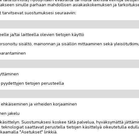
jotakseen sinulle parhaan mahdollisen asiakaskokemuksen ja tarkoituks
 tarvitsevat suostumuksesi seuraaviin:
elle ja/tai laitteella olevien tietojen käyttö
a 120cm, syvyys 240cm ja
rsonoitu sisältö, mainonnan ja sisällön mittaaminen sekä yleisötutkim
n. Voidaan myös vaihtaa
 parantaminen
llinen rahti voi myös
äyttäminen
i pyydettyjen tietojen perusteella
n ehkäiseminen ja virheiden korjaaminen
nen jakelu
i käsittelyn. Suostumuksesi koskee tätä palvelua, hyväksymättä jättämi
eknologiat saattavat perustella tietojen käsittelyä oikeutetulla edulla
kaamalla "Asetukset" linkkiä.