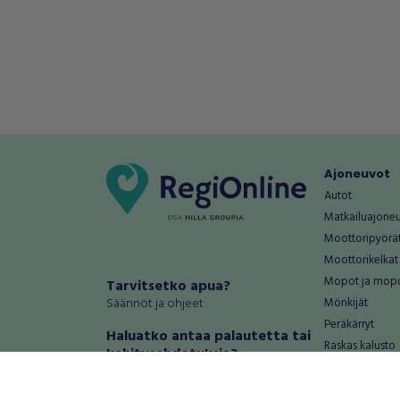
Ajoneuvot
Autot
Matkailuajone
Moottoripyörä
Moottorikelkat
Mopot ja mop
Tarvitsetko apua?
Säännöt ja ohjeet
Mönkijät
Peräkärryt
Haluatko antaa palautetta tai
Raskas kalusto
kehitysehdotuksia?
Veneet
Palautteet ja kehitysehdotukset
Vanteet ja renk