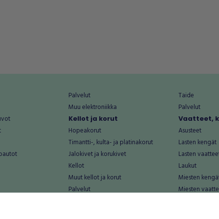
Palvelut
Taide
Muu elektroniikka
Palvelut
uvot
Kellot ja korut
Vaatteet, 
t
Hopeakorut
Asusteet
Timantti-, kulta- ja platinakorut
Lasten kengät
oautot
Jalokivet ja korukivet
Lasten vaattee
Kellot
Laukut
Muut kellot ja korut
Miesten kengä
Palvelut
Miesten vaatte
Koti ja asuminen
Naisten kengä
aat
Huonekalut ja säilytys
Naisten vaatte