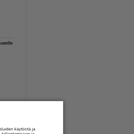
lueelle
eluiden käytöstä ja
AAN
n tallentamiseen ja