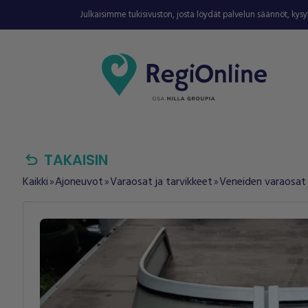
Julkaisimme tukisivuston, josta löydät palvelun säännöt, kys
undo
TAKAISIN
Kaikki
Ajoneuvot
Varaosat ja tarvikkeet
Veneiden varaosat 
double_arrow
double_arrow
double_arrow