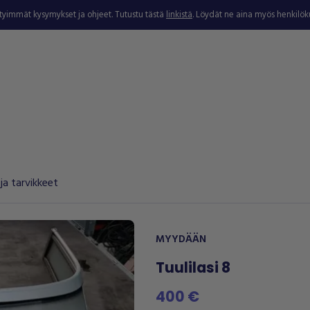
ytyimmät kysymykset ja ohjeet. Tutustu tästä
linkistä
. Löydät ne aina myös henkilö
ja tarvikkeet
MYYDÄÄN
Tuulilasi 8
400 €