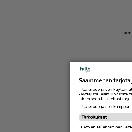
Harmi
Saammehan tarjota ju
Hilla Group ja sen käyttämä
käyttäjistä (esim. IP-osoite 
lukemiseen laitteellasi tar
Hilla Group ja sen kumppanit
Tarkoitukset
Tietojen tallentaminen laitte