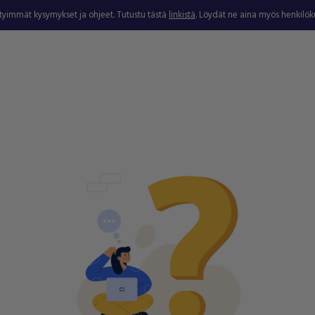
ytyimmät kysymykset ja ohjeet. Tutustu tästä
linkistä
. Löydät ne aina myös henkilö