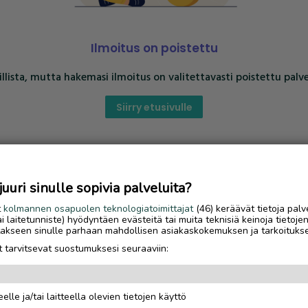
Ilmoitus on poistettu
llista, mutta hakemasi ilmoitus on valitettavasti poistettu palve
Siirry etusivulle
uri sinulle sopivia palveluita?
t
kolmannen osapuolen teknologiatoimittajat
(46) keräävät tietoja palv
tai laitetunniste) hyödyntäen evästeitä tai muita teknisiä keinoja tietoje
jotakseen sinulle parhaan mahdollisen asiakaskokemuksen ja tarkoituks
 tarvitsevat suostumuksesi seuraaviin:
elle ja/tai laitteella olevien tietojen käyttö