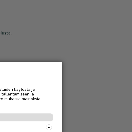
lusta.
eluiden käytöstä ja
n tallentamiseen ja
en mukaisia mainoksia.