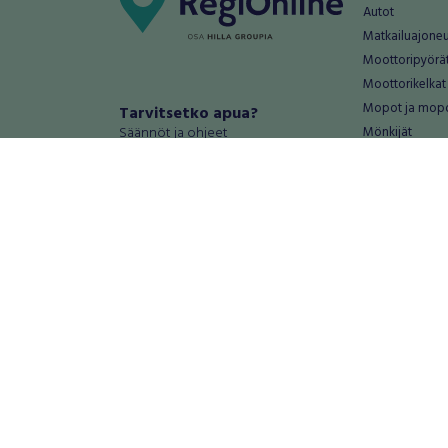
Autot
Matkailuajone
Moottoripyörä
Moottorikelkat
Mopot ja mop
Tarvitsetko apua?
Säännöt ja ohjeet
Mönkijät
Peräkärryt
Haluatko antaa palautetta tai
Raskas kalusto
kehitysehdotuksia?
Veneet
Palautteet ja kehitysehdotukset
Vanteet ja renk
Mainosta RegiOnlinessa
Varaosat ja tar
Käyttöehdot
Palvelut
Tietosuoja-asetukset
Antiikki ja
Tietoa Turvamaksu -palvelusta
Antiikkiesineet
Antiikkihuonek
Vanhat esineet
Vanhat huonek
Palvelut
Asunnot ja 