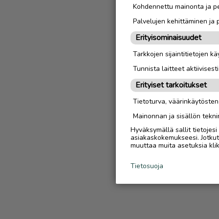
Kohdennettu mainonta ja pe
Palvelujen kehittäminen ja
Erityisominaisuudet
Tarkkojen sijaintitietojen k
Tunnista laitteet aktiivisest
Erityiset tarkoitukset
Tietoturva, väärinkäytöste
Mainonnan ja sisällön tekni
Hyväksymällä sallit tietojes
asiakaskokemukseesi. Jotkut t
muuttaa muita asetuksia klik
Tietosuoja