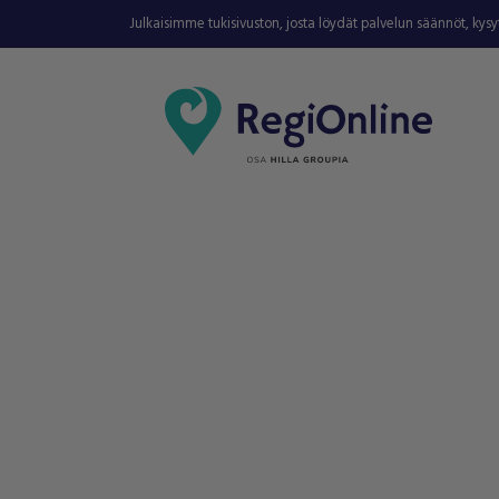
Julkaisimme tukisivuston, josta löydät palvelun säännöt, kys