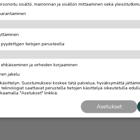
rsonoitu sisältö, mainonnan ja sisällön mittaaminen sekä yleisötutkim
 parantaminen
äyttäminen
i pyydettyjen tietojen perusteella
n ehkäiseminen ja virheiden korjaaminen
nen jakelu
i käsittelyn. Suostumuksesi koskee tätä palvelua, hyväksymättä jättämi
eknologiat saattavat perustella tietojen käsittelyä oikeutetulla edulla
kaamalla "Asetukset" linkkiä.
Asetukset