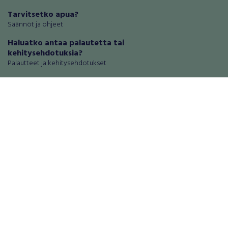
Tarvitsetko apua?
Säännöt ja ohjeet
Haluatko antaa palautetta tai
kehitysehdotuksia?
Palautteet ja kehitysehdotukset
Mainosta RegiOnlinessa
Käyttöehdot
Tietosuoja-asetukset
Tietoa Turvamaksu -palvelusta
Ajoneuvot
Asunnot
Autot
Autotallit ja varastot
Matkailuajoneuvot
Loma-asunnot
Moottoripyörät
Maa- ja metsätilat
Moottorikelkat
Toimitilat
Mopot ja mopoautot
Tontit
Mönkijät
Palvelut
Peräkärryt
Elektroniikka