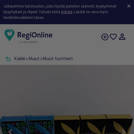
Julkaisimme tukisivuston, josta löydät palvelun säännöt, kysytyimmät
kysymykset ja ohjeet. Tutustu tästä
linkistä
. Löydät ne aina myös
henkilökuvakkeen takaa.
person
add_circle
favorite
undo
Kaikki
Muut
Muut tuotteet
double_arrow
double_arrow