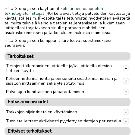
12 e/ pakkaus tai kaikki yhteensä 60 e
Hilla Group ja sen käyttämät
kolmannen osapuolen
teknologiatoimittajat
(46) keräävät tietoja palveluiden käytöstä ja
Myydään vähintään 2 pakkausta kerrallaan.
käyttäjistä (esim. IP-osoite tai laitetunniste) hyödyntäen evästeitä
tai muita teknisiä keinoja tietojen tallentamiseen ja lukemiseen
laitteellasi tarjotakseen sinulle parhaan mahdollisen
Yhteys tekstiviestillä.
asiakaskokemuksen ja tarkoituksen mukaisia mainoksia.
Nouto onnistuu tänäänkin.
Hilla Group ja sen kumppanit tarvitsevat suostumuksesi
Kulkeutuu tarvittaessa Koivuhakaan omien menojen
seuraaviin:
mukaan.
Tarkoitukset
Tietojen tallentaminen laitteelle ja/tai laitteella olevien
Toimitus lähialueelle
Toimitus
tietojen käyttö
Nouto
Kohdennettu mainonta ja personoitu sisältö, mainonnan ja
sisällön mittaaminen sekä yleisötutkimus
Palvelujen kehittäminen ja parantaminen
link
Erityisominaisuudet
Tarkkojen sijaintitietojen käyttäminen
Ilmoittaja:
- -
Katso ilmoittajan kaikki ilmoitukset
(
79
)
Tunnista laitteet aktiivisesti pyydettyjen tietojen perusteella
Erityiset tarkoitukset
OTA YHTEYTTÄ ILMOITTAJAAN