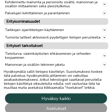
Kohdennettu mainonta ja personoitu sisältö, mainonnan ja
sisällön mittaaminen sekä yleisötutkimus
Palvelujen kehittäminen ja parantaminen
Erityisominaisuudet
Tarkkojen sijaintitietojen käyttäminen
Tunnista laitteet aktiivisesti pyydettyjen tietojen perusteella
Erityiset tarkoitukset
Tietoturva, väärinkäytösten ehkäiseminen ja virheiden
korjaaminen
Mainonnan ja sisällön tekninen jakelu
Hyväksymällä sallit tietojesi käsittelyn. Suostumuksesi koskee
tätä palvelua, hyväksymättä jättäminen voi vaikuttaa
asiakaskokemukseesi. Jotkut teknologiat saattavat perustella
tietojen käsittelyä oikeutetulla edulla, voit vastustaa tätä tai
muuttaa muita asetuksia klikkaamalla "Asetukset" linkkiä.
Hyväksy kaikki
Asetukset