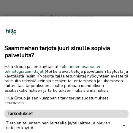
Ilmoitus on poistettu
Harmillista, mutta hakemasi ilmoitus on valitettavasti
poistettu palvelusta.
Saammehan tarjota juuri sinulle sopivia
Siirry etusivulle
palveluita?
Hilla Group ja sen käyttämät
kolmannen osapuolen
teknologiatoimittajat
(46) keräävät tietoja palveluiden käytöstä ja
käyttäjistä (esim. IP-osoite tai laitetunniste) hyödyntäen evästeitä
tai muita teknisiä keinoja tietojen tallentamiseen ja lukemiseen
laitteellasi tarjotakseen sinulle parhaan mahdollisen
asiakaskokemuksen ja tarkoituksen mukaisia mainoksia.
Hilla Group ja sen kumppanit tarvitsevat suostumuksesi
seuraaviin:
Tarkoitukset
Tietojen tallentaminen laitteelle ja/tai laitteella olevien
tietojen käyttö