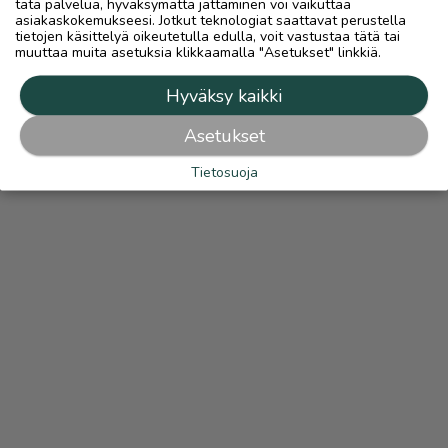
tätä palvelua, hyväksymättä jättäminen voi vaikuttaa
asiakaskokemukseesi. Jotkut teknologiat saattavat perustella
tietojen käsittelyä oikeutetulla edulla, voit vastustaa tätä tai
muuttaa muita asetuksia klikkaamalla "Asetukset" linkkiä.
Hyväksy kaikki
Asetukset
Tietosuoja