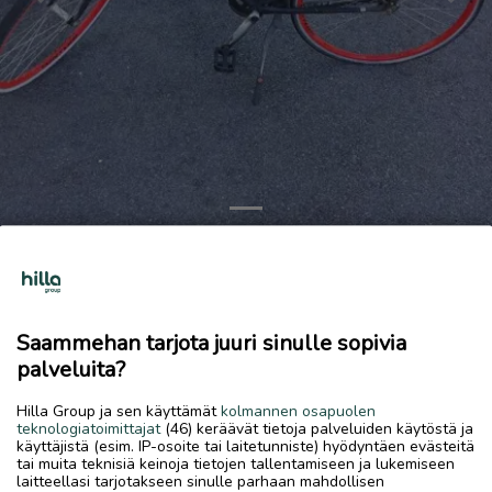
Previous
Next
Tunturi lumo polkupyörä.
Tarjoa!
Saammehan tarjota juuri sinulle sopivia
8.7.2026, 12.12
favorite
palveluita?
location_on
Rytimäki
,
Kokkola
,
Keski-Pohjanmaa
Hilla Group ja sen käyttämät
kolmannen osapuolen
Myydään
teknologiatoimittajat
(46) keräävät tietoja palveluiden käytöstä ja
käyttäjistä (esim. IP-osoite tai laitetunniste) hyödyntäen evästeitä
Takarengas tyhjä, ei intoa paikata. Muuten vaikuttaisi
tai muita teknisiä keinoja tietojen tallentamiseen ja lukemiseen
olevan pyöräiltävässä kunnossa, vaikkei niinkään siisti.
laitteellasi tarjotakseen sinulle parhaan mahdollisen