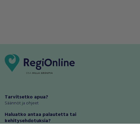
Tarvitsetko apua?
Säännöt ja ohjeet
Haluatko antaa palautetta tai
kehitysehdotuksia?
Palautteet ja kehitysehdotukset
Mainosta RegiOnlinessa