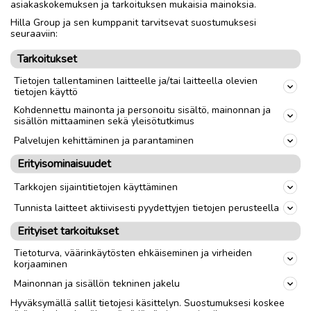
asiakaskokemuksen ja tarkoituksen mukaisia mainoksia.
Hilla Group ja sen kumppanit tarvitsevat suostumuksesi
Nouto
Toimitus
seuraaviin:
Tarkoitukset
link
Tietojen tallentaminen laitteelle ja/tai laitteella olevien
tietojen käyttö
Kohdennettu mainonta ja personoitu sisältö, mainonnan ja
Ilmoittaja:
Jasu Virtanen
sisällön mittaaminen sekä yleisötutkimus
Katso ilmoittajan kaikki ilmoitukset
(
2
)
Palvelujen kehittäminen ja parantaminen
Erityisominaisuudet
OTA YHTEYTTÄ ILMOITTAJAAN
Tarkkojen sijaintitietojen käyttäminen
Tunnista laitteet aktiivisesti pyydettyjen tietojen perusteella
Erityiset tarkoitukset
Tietoturva, väärinkäytösten ehkäiseminen ja virheiden
korjaaminen
Mainonnan ja sisällön tekninen jakelu
Hyväksymällä sallit tietojesi käsittelyn. Suostumuksesi koskee