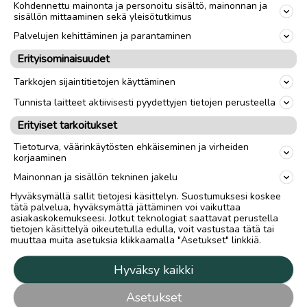
Kohdennettu mainonta ja personoitu sisältö, mainonnan ja
sisällön mittaaminen sekä yleisötutkimus
Palvelujen kehittäminen ja parantaminen
Erityisominaisuudet
Tarkkojen sijaintitietojen käyttäminen
Tunnista laitteet aktiivisesti pyydettyjen tietojen perusteella
Erityiset tarkoitukset
Tietoturva, väärinkäytösten ehkäiseminen ja virheiden
korjaaminen
Mainonnan ja sisällön tekninen jakelu
Hyväksymällä sallit tietojesi käsittelyn. Suostumuksesi koskee
tätä palvelua, hyväksymättä jättäminen voi vaikuttaa
asiakaskokemukseesi. Jotkut teknologiat saattavat perustella
tietojen käsittelyä oikeutetulla edulla, voit vastustaa tätä tai
muuttaa muita asetuksia klikkaamalla "Asetukset" linkkiä.
Hyväksy kaikki
Asetukset