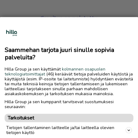
Ilmoitus on poistettu
Harmillista, mutta hakemasi ilmoitus on valitettavasti
poistettu palvelusta.
Saammehan tarjota juuri sinulle sopivia
Siirry etusivulle
palveluita?
Hilla Group ja sen käyttämät
kolmannen osapuolen
teknologiatoimittajat
(46) keräävät tietoja palveluiden käytöstä ja
käyttäjistä (esim. IP-osoite tai laitetunniste) hyödyntäen evästeitä
tai muita teknisiä keinoja tietojen tallentamiseen ja lukemiseen
laitteellasi tarjotakseen sinulle parhaan mahdollisen
asiakaskokemuksen ja tarkoituksen mukaisia mainoksia.
Hilla Group ja sen kumppanit tarvitsevat suostumuksesi
seuraaviin:
Tarkoitukset
Tietojen tallentaminen laitteelle ja/tai laitteella olevien
tietojen käyttö