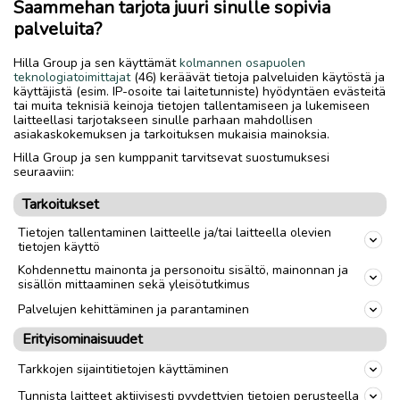
Saammehan tarjota juuri sinulle sopivia
Tilasin vahingossa väärän koon,eli uudet,mustat,"elastiset"
palveluita?
korkeus 21 cm,M-koko.Pituus 95 cm.Pois nopeimmalle minimi
hinnalla.Nouda!
Hilla Group ja sen käyttämät
kolmannen osapuolen
teknologiatoimittajat
(46) keräävät tietoja palveluiden käytöstä ja
käyttäjistä (esim. IP-osoite tai laitetunniste) hyödyntäen evästeitä
Lähetys
Toimitus
tai muita teknisiä keinoja tietojen tallentamiseen ja lukemiseen
laitteellasi tarjotakseen sinulle parhaan mahdollisen
Nouto
asiakaskokemuksen ja tarkoituksen mukaisia mainoksia.
Hilla Group ja sen kumppanit tarvitsevat suostumuksesi
seuraaviin:
link
Tarkoitukset
Tietojen tallentaminen laitteelle ja/tai laitteella olevien
Ilmoittaja:
Matti Pursu
tietojen käyttö
Katso ilmoittajan kaikki ilmoitukset
(
42
)
Kohdennettu mainonta ja personoitu sisältö, mainonnan ja
sisällön mittaaminen sekä yleisötutkimus
OTA YHTEYTTÄ ILMOITTAJAAN
Palvelujen kehittäminen ja parantaminen
Erityisominaisuudet
MAKSA TURVALLISESTI TÄSTÄ
Tarkkojen sijaintitietojen käyttäminen
Tunnista laitteet aktiivisesti pyydettyjen tietojen perusteella