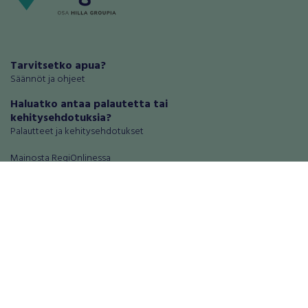
Tarvitsetko apua?
Säännöt ja ohjeet
Haluatko antaa palautetta tai
kehitysehdotuksia?
Palautteet ja kehitysehdotukset
Mainosta RegiOnlinessa
Käyttöehdot
Tietosuoja-asetukset
Tietoa Turvamaksu -palvelusta
Ajoneuvot
Asunnot
Autot
Autotallit ja varastot
Matkailuajoneuvot
Loma-asunnot
Moottoripyörät
Maa- ja metsätilat
Moottorikelkat
Toimitilat