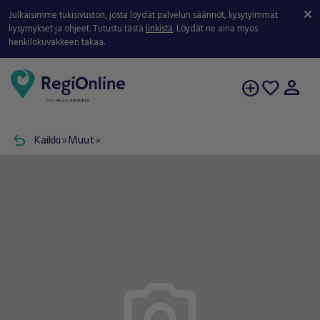
Julkaisimme tukisivuston, josta löydät palvelun säännöt, kysytyimmät
kysymykset ja ohjeet. Tutustu tästä
linkistä
. Löydät ne aina myös
henkilökuvakkeen takaa.
person
add_circle
favorite
undo
Kaikki
Muut
double_arrow
double_arrow