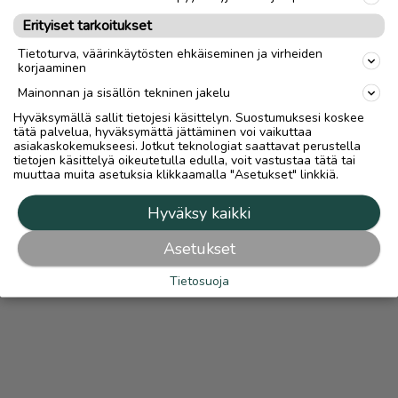
Mahdollisuus maksaa turvallisesti Turvamaksulla lisätään
automaattisesti kaikkiin ilmoituksiin, joissa on lähetys-
Erityiset tarkoitukset
vaihtoehto.
Turvamaksut.fi
Lue
Turvamaksusta
Tietoturva, väärinkäytösten ehkäiseminen ja virheiden
korjaaminen
Mainonnan ja sisällön tekninen jakelu
Hyväksymällä sallit tietojesi käsittelyn. Suostumuksesi koskee
tätä palvelua, hyväksymättä jättäminen voi vaikuttaa
asiakaskokemukseesi. Jotkut teknologiat saattavat perustella
tietojen käsittelyä oikeutetulla edulla, voit vastustaa tätä tai
muuttaa muita asetuksia klikkaamalla "Asetukset" linkkiä.
Hyväksy kaikki
Asetukset
Tietosuoja