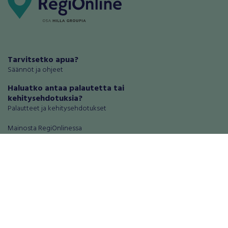
Tarvitsetko apua?
Säännöt ja ohjeet
Haluatko antaa palautetta tai
kehitysehdotuksia?
Palautteet ja kehitysehdotukset
Mainosta RegiOnlinessa
Käyttöehdot
Tietosuoja-asetukset
Tietoa Turvamaksu -palvelusta
Ajoneuvot
Asunnot
Autot
Autotallit ja varastot
Matkailuajoneuvot
Loma-asunnot
Moottoripyörät
Maa- ja metsätilat