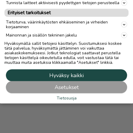
Tunnista laitteet aktiivisesti pyydettyjen tietojen perusteella
Mahdollisuus maksaa turvallisesti Turvamaksulla lisätään
Erityiset tarkoitukset
automaattisesti kaikkiin ilmoituksiin, joissa on lähetys-
vaihtoehto.
Turvamaksut.fi
Tietoturva, väärinkäytösten ehkäiseminen ja virheiden
Lue
Turvamaksusta
korjaaminen
Mainonnan ja sisällön tekninen jakelu
Hyväksymällä sallit tietojesi käsittelyn. Suostumuksesi koskee
tätä palvelua, hyväksymättä jättäminen voi vaikuttaa
asiakaskokemukseesi. Jotkut teknologiat saattavat perustella
tietojen käsittelyä oikeutetulla edulla, voit vastustaa tätä tai
muuttaa muita asetuksia klikkaamalla "Asetukset" linkkiä.
Hyväksy kaikki
Asetukset
Tietosuoja