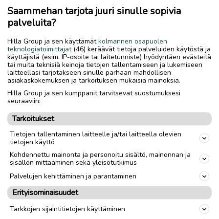
Halvalla lähtee osat.
Saammehan tarjota juuri sinulle sopivia
palveluita?
H. alk. 5€.
Hilla Group ja sen käyttämät
kolmannen osapuolen
teknologiatoimittajat
(46) keräävät tietoja palveluiden käytöstä ja
käyttäjistä (esim. IP-osoite tai laitetunniste) hyödyntäen evästeitä
Toimitus lähialueelle
Toimitus
tai muita teknisiä keinoja tietojen tallentamiseen ja lukemiseen
Lähetys
laitteellasi tarjotakseen sinulle parhaan mahdollisen
asiakaskokemuksen ja tarkoituksen mukaisia mainoksia.
Nouto
Hilla Group ja sen kumppanit tarvitsevat suostumuksesi
seuraaviin:
link
Tarkoitukset
Tietojen tallentaminen laitteelle ja/tai laitteella olevien
tietojen käyttö
Ilmoittaja:
Pasi
Kohdennettu mainonta ja personoitu sisältö, mainonnan ja
Katso ilmoittajan kaikki ilmoitukset
(
1
)
sisällön mittaaminen sekä yleisötutkimus
Palvelujen kehittäminen ja parantaminen
OTA YHTEYTTÄ ILMOITTAJAAN
Erityisominaisuudet
MAKSA TURVALLISESTI TÄSTÄ
Tarkkojen sijaintitietojen käyttäminen