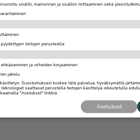
rsonoitu sisältö, mainonnan ja sisällön mittaaminen sekä yleisötutkim
 parantaminen
äyttäminen
i pyydettyjen tietojen perusteella
n ehkäiseminen ja virheiden korjaaminen
nen jakelu
i käsittelyn. Suostumuksesi koskee tätä palvelua, hyväksymättä jättämi
eknologiat saattavat perustella tietojen käsittelyä oikeutetulla edulla
kaamalla "Asetukset" linkkiä.
Asetukset