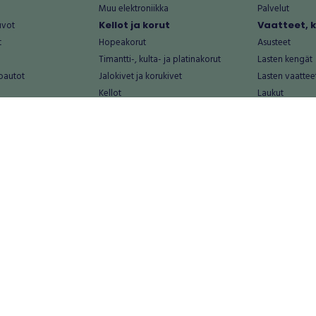
Muu elektroniikka
Palvelut
uvot
Kellot ja korut
Vaatteet, 
t
Hopeakorut
Asusteet
Timantti-, kulta- ja platinakorut
Lasten kengät
oautot
Jalokivet ja korukivet
Lasten vaattee
Kellot
Laukut
Muut kellot ja korut
Miesten kengä
Palvelut
Miesten vaatte
Koti ja asuminen
Naisten kengä
aat
Huonekalut ja säilytys
Naisten vaatte
vikkeet
Keittiötarvikkeet ja astiat
Nuorten kengä
Kodinkoneet ja tarvikkeet
Nuorten vaatt
 vanhat esineet
Kotitoimisto
Palvelut
Kylpyhuone ja sauna
Vapaa-aika
alut
Lasten tarvikkeet ja lelut
Airsoft
Luonnonvaraiset tuotteet
Askartelu ja kä
alut
Piha ja puutarha
Eläintarvikkeet
Sisustaminen ja design
Kirjat ja lehdet
tontit
Muu koti ja asuminen
Leffat