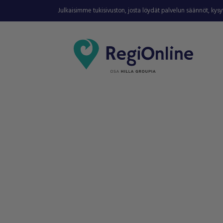
Julkaisimme tukisivuston, josta löydät palvelun säännöt, kys