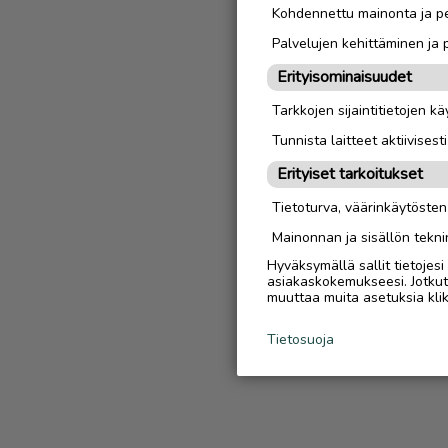
Kohdennettu mainonta ja pe
Palvelujen kehittäminen ja
Erityisominaisuudet
Tarkkojen sijaintitietojen k
Tunnista laitteet aktiivisest
Erityiset tarkoitukset
Tietoturva, väärinkäytöste
Mainonnan ja sisällön tekni
Hyväksymällä sallit tietojes
asiakaskokemukseesi. Jotkut t
muuttaa muita asetuksia klik
Tietosuoja