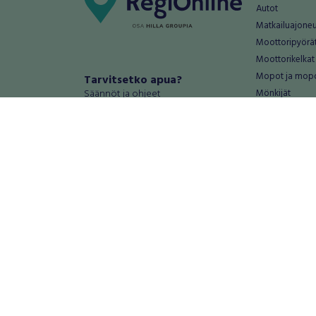
Autot
Matkailuajone
Moottoripyörä
Moottorikelkat
Mopot ja mop
Tarvitsetko apua?
Säännöt ja ohjeet
Mönkijät
Peräkärryt
Haluatko antaa palautetta tai
Raskas kalusto
kehitysehdotuksia?
Veneet
Palautteet ja kehitysehdotukset
Vanteet ja renk
Mainosta RegiOnlinessa
Varaosat ja tar
Käyttöehdot
Palvelut
Tietosuoja-asetukset
Antiikki ja
Tietoa Turvamaksu -palvelusta
Antiikkiesineet
Antiikkihuonek
Vanhat esineet
Vanhat huonek
Palvelut
Asunnot ja 