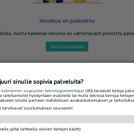
Ilmoitus on poistettu
llista, mutta hakemasi ilmoitus on valitettavasti poistettu palve
Siirry etusivulle
uri sinulle sopivia palveluita?
t
kolmannen osapuolen teknologiatoimittajat
(46) keräävät tietoja palv
tai laitetunniste) hyödyntäen evästeitä tai muita teknisiä keinoja tietoje
jotakseen sinulle parhaan mahdollisen asiakaskokemuksen ja tarkoituks
 tarvitsevat suostumuksesi seuraaviin:
elle ja/tai laitteella olevien tietojen käyttö