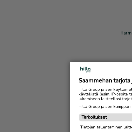
Harmi
Saammehan tarjota ju
Hilla Group ja sen käyttämä
käyttäjistä (esim. IP-osoite 
lukemiseen laitteellasi tar
Hilla Group ja sen kumppanit
Tarkoitukset
Tietojen tallentaminen laitte