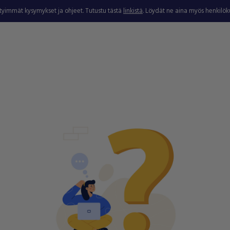
ytyimmät kysymykset ja ohjeet. Tutustu tästä
linkistä
. Löydät ne aina myös henkilö