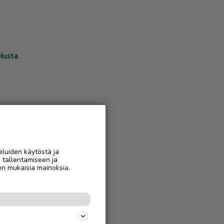
lusta.
eluiden käytöstä ja
n tallentamiseen ja
en mukaisia mainoksia.