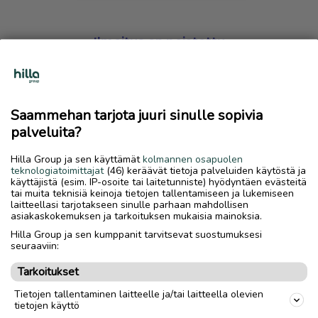
Ilmoitus on poistettu
Harmillista, mutta hakemasi ilmoitus on valitettavasti
poistettu palvelusta.
Saammehan tarjota juuri sinulle sopivia
Siirry etusivulle
palveluita?
Hilla Group ja sen käyttämät
kolmannen osapuolen
teknologiatoimittajat
(46) keräävät tietoja palveluiden käytöstä ja
käyttäjistä (esim. IP-osoite tai laitetunniste) hyödyntäen evästeitä
tai muita teknisiä keinoja tietojen tallentamiseen ja lukemiseen
laitteellasi tarjotakseen sinulle parhaan mahdollisen
asiakaskokemuksen ja tarkoituksen mukaisia mainoksia.
Hilla Group ja sen kumppanit tarvitsevat suostumuksesi
seuraaviin:
Tarkoitukset
Tietojen tallentaminen laitteelle ja/tai laitteella olevien
tietojen käyttö