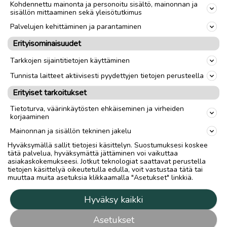
Kohdennettu mainonta ja personoitu sisältö, mainonnan ja
sisällön mittaaminen sekä yleisötutkimus
Palvelujen kehittäminen ja parantaminen
Erityisominaisuudet
Tarkkojen sijaintitietojen käyttäminen
Tunnista laitteet aktiivisesti pyydettyjen tietojen perusteella
Erityiset tarkoitukset
Tietoturva, väärinkäytösten ehkäiseminen ja virheiden
korjaaminen
Mainonnan ja sisällön tekninen jakelu
Hyväksymällä sallit tietojesi käsittelyn. Suostumuksesi koskee
tätä palvelua, hyväksymättä jättäminen voi vaikuttaa
asiakaskokemukseesi. Jotkut teknologiat saattavat perustella
tietojen käsittelyä oikeutetulla edulla, voit vastustaa tätä tai
muuttaa muita asetuksia klikkaamalla "Asetukset" linkkiä.
Hyväksy kaikki
Asetukset