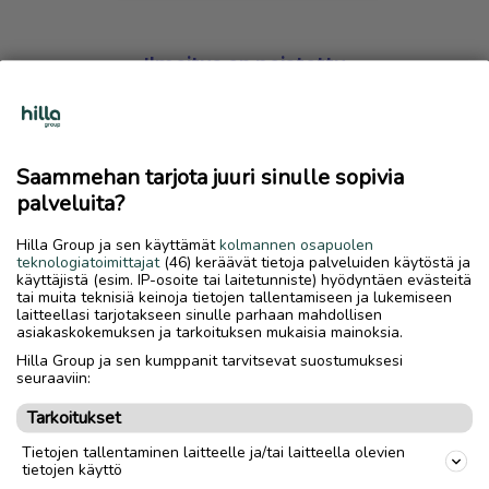
Ilmoitus on poistettu
Harmillista, mutta hakemasi ilmoitus on valitettavasti
poistettu palvelusta.
Saammehan tarjota juuri sinulle sopivia
Siirry etusivulle
palveluita?
Hilla Group ja sen käyttämät
kolmannen osapuolen
teknologiatoimittajat
(46) keräävät tietoja palveluiden käytöstä ja
käyttäjistä (esim. IP-osoite tai laitetunniste) hyödyntäen evästeitä
tai muita teknisiä keinoja tietojen tallentamiseen ja lukemiseen
laitteellasi tarjotakseen sinulle parhaan mahdollisen
asiakaskokemuksen ja tarkoituksen mukaisia mainoksia.
Hilla Group ja sen kumppanit tarvitsevat suostumuksesi
seuraaviin:
Tarkoitukset
Tietojen tallentaminen laitteelle ja/tai laitteella olevien
tietojen käyttö