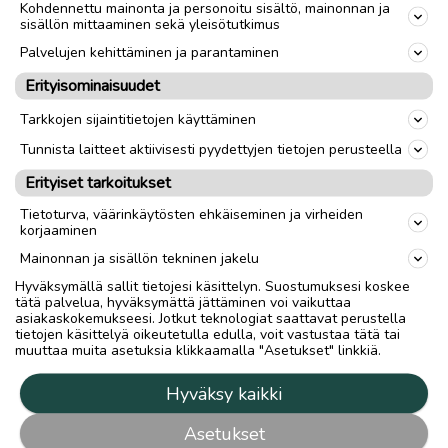
Kohdennettu mainonta ja personoitu sisältö, mainonnan ja
sisällön mittaaminen sekä yleisötutkimus
Palvelujen kehittäminen ja parantaminen
Erityisominaisuudet
Tarkkojen sijaintitietojen käyttäminen
Tunnista laitteet aktiivisesti pyydettyjen tietojen perusteella
Erityiset tarkoitukset
Tietoturva, väärinkäytösten ehkäiseminen ja virheiden
korjaaminen
Mainonnan ja sisällön tekninen jakelu
Hyväksymällä sallit tietojesi käsittelyn. Suostumuksesi koskee
tätä palvelua, hyväksymättä jättäminen voi vaikuttaa
asiakaskokemukseesi. Jotkut teknologiat saattavat perustella
tietojen käsittelyä oikeutetulla edulla, voit vastustaa tätä tai
muuttaa muita asetuksia klikkaamalla "Asetukset" linkkiä.
Hyväksy kaikki
Asetukset