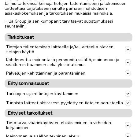
FastGrip -pikakiinnityksen avulla boksi on helppo kiinnittää
tai muita teknisiä keinoja tietojen tallentamiseen ja lukemiseen
taakkatelineisiin. Boksi on lukittavissa. Ulkomitat 232 x 70 x
laitteellasi tarjotakseen sinulle parhaan mahdollisen
asiakaskokemuksen ja tarkoituksen mukaisia mainoksia.
40 cm. Suksien maksimipituus 220 cm
Hilla Group ja sen kumppanit tarvitsevat suostumuksesi
seuraaviin:
40€/vko
Tarkoitukset
Tietojen tallentaminen laitteelle ja/tai laitteella olevien
tietojen käyttö
link
Kohdennettu mainonta ja personoitu sisältö, mainonnan ja
sisällön mittaaminen sekä yleisötutkimus
Palvelujen kehittäminen ja parantaminen
Ilmoittaja:
Matti Rajamaa
Katso ilmoittajan kaikki ilmoitukset
(
1
)
Erityisominaisuudet
Tarkkojen sijaintitietojen käyttäminen
OTA YHTEYTTÄ ILMOITTAJAAN
Tunnista laitteet aktiivisesti pyydettyjen tietojen perusteella
Erityiset tarkoitukset
Tietoturva, väärinkäytösten ehkäiseminen ja virheiden
korjaaminen
Mainonnan ja sisällön tekninen jakelu