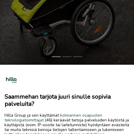
Previous
Next
Thule Cheetah XT 2
200 €
7.7.2026, 12.00
favorite
Saammehan tarjota juuri sinulle sopivia
location_on
Kirkonmäki-Isokylä
,
Kokkola
,
Keski-Pohjanmaa
palveluita?
Myydään
Hilla Group ja sen käyttämät
kolmannen osapuolen
teknologiatoimittajat
(46) keräävät tietoja palveluiden käytöstä ja
Myydään pyörä-/juoksukärryt uuteen kotiin. Siistikuntoiset
käyttäjistä (esim. IP-osoite tai laitetunniste) hyödyntäen evästeitä
ja toimivat.
tai muita teknisiä keinoja tietojen tallentamiseen ja lukemiseen