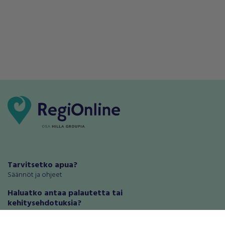
Tarvitsetko apua?
Säännöt ja ohjeet
Haluatko antaa palautetta tai
kehitysehdotuksia?
Palautteet ja kehitysehdotukset