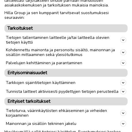
laitteellasi tarjotakseen sinulle parhaan mahdollisen
asiakaskokemuksen ja tarkoituksen mukaisia mainoksia.
Hilla Group ja sen kumppanit tarvitsevat suostumuksesi
seuraaviin:
Nouto
Toimitus
Tarkoitukset
Tietojen tallentaminen laitteelle ja/tai laitteella olevien
link
tietojen käyttö
Kohdennettu mainonta ja personoitu sisältö, mainonnan ja
sisällön mittaaminen sekä yleisötutkimus
Ilmoittaja:
Milla Göös
Katso ilmoittajan kaikki ilmoitukset
(
1
)
Palvelujen kehittäminen ja parantaminen
Erityisominaisuudet
OTA YHTEYTTÄ ILMOITTAJAAN
Tarkkojen sijaintitietojen käyttäminen
Tunnista laitteet aktiivisesti pyydettyjen tietojen perusteella
Erityiset tarkoitukset
Tietoturva, väärinkäytösten ehkäiseminen ja virheiden
korjaaminen
Mainonnan ja sisällön tekninen jakelu
Hyväksymällä sallit tietojesi käsittelyn. Suostumuksesi koskee