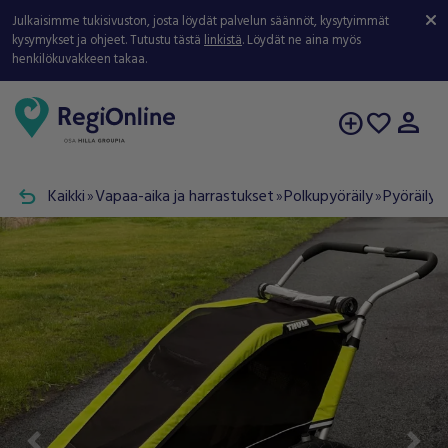
Julkaisimme tukisivuston, josta löydät palvelun säännöt, kysytyimmät
kysymykset ja ohjeet. Tutustu tästä
linkistä
. Löydät ne aina myös
henkilökuvakkeen takaa.
person
add_circle
favorite
undo
Kaikki
Vapaa-aika ja harrastukset
Polkupyöräily
Pyöräilyt
double_arrow
double_arrow
double_arrow