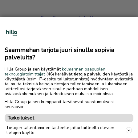
Ilmoitus on poistettu
Harmillista, mutta hakemasi ilmoitus on valitettavasti
poistettu palvelusta.
Saammehan tarjota juuri sinulle sopivia
Siirry etusivulle
palveluita?
Hilla Group ja sen käyttämät
kolmannen osapuolen
teknologiatoimittajat
(46) keräävät tietoja palveluiden käytöstä ja
käyttäjistä (esim. IP-osoite tai laitetunniste) hyödyntäen evästeitä
tai muita teknisiä keinoja tietojen tallentamiseen ja lukemiseen
laitteellasi tarjotakseen sinulle parhaan mahdollisen
asiakaskokemuksen ja tarkoituksen mukaisia mainoksia.
Hilla Group ja sen kumppanit tarvitsevat suostumuksesi
seuraaviin:
Tarkoitukset
Tietojen tallentaminen laitteelle ja/tai laitteella olevien
tietojen käyttö