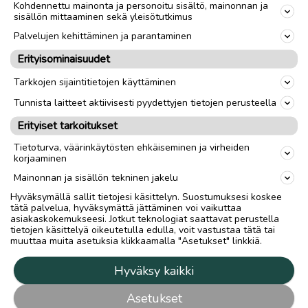
Kohdennettu mainonta ja personoitu sisältö, mainonnan ja
sisällön mittaaminen sekä yleisötutkimus
Palvelujen kehittäminen ja parantaminen
Erityisominaisuudet
Tarkkojen sijaintitietojen käyttäminen
Tunnista laitteet aktiivisesti pyydettyjen tietojen perusteella
Erityiset tarkoitukset
Tietoturva, väärinkäytösten ehkäiseminen ja virheiden
korjaaminen
Mainonnan ja sisällön tekninen jakelu
Hyväksymällä sallit tietojesi käsittelyn. Suostumuksesi koskee
tätä palvelua, hyväksymättä jättäminen voi vaikuttaa
asiakaskokemukseesi. Jotkut teknologiat saattavat perustella
tietojen käsittelyä oikeutetulla edulla, voit vastustaa tätä tai
muuttaa muita asetuksia klikkaamalla "Asetukset" linkkiä.
Hyväksy kaikki
Asetukset