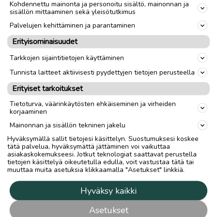
Kohdennettu mainonta ja personoitu sisältö, mainonnan ja
sisällön mittaaminen sekä yleisötutkimus
Palvelujen kehittäminen ja parantaminen
Erityisominaisuudet
Tarkkojen sijaintitietojen käyttäminen
Tunnista laitteet aktiivisesti pyydettyjen tietojen perusteella
Erityiset tarkoitukset
Tietoturva, väärinkäytösten ehkäiseminen ja virheiden
korjaaminen
Mainonnan ja sisällön tekninen jakelu
Hyväksymällä sallit tietojesi käsittelyn. Suostumuksesi koskee
tätä palvelua, hyväksymättä jättäminen voi vaikuttaa
asiakaskokemukseesi. Jotkut teknologiat saattavat perustella
tietojen käsittelyä oikeutetulla edulla, voit vastustaa tätä tai
muuttaa muita asetuksia klikkaamalla "Asetukset" linkkiä.
Hyväksy kaikki
Asetukset