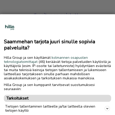
Ilmoitus on poistettu
Harmillista, mutta hakemasi ilmoitus on valitettavasti
poistettu palvelusta.
Saammehan tarjota juuri sinulle sopivia
Siirry etusivulle
palveluita?
Hilla Group ja sen käyttämät
kolmannen osapuolen
teknologiatoimittajat
(46) keräävät tietoja palveluiden käytöstä ja
käyttäjistä (esim. IP-osoite tai laitetunniste) hyödyntäen evästeitä
tai muita teknisiä keinoja tietojen tallentamiseen ja lukemiseen
laitteellasi tarjotakseen sinulle parhaan mahdollisen
asiakaskokemuksen ja tarkoituksen mukaisia mainoksia.
Hilla Group ja sen kumppanit tarvitsevat suostumuksesi
seuraaviin:
Tarkoitukset
Tietojen tallentaminen laitteelle ja/tai laitteella olevien
tietojen käyttö