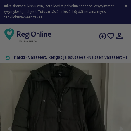
Julkaisimme tukisivuston, josta löydät palvelun säännöt, kysytyimmät
kysymykset ja ohjeet. Tutustu tästä
linkistä
. Löydät ne aina myös
henkilökuvakkeen takaa.
person
add_circle
favorite
undo
Kaikki
Vaatteet, kengät ja asusteet
Naisten vaatteet
Tak
double_arrow
double_arrow
double_arrow