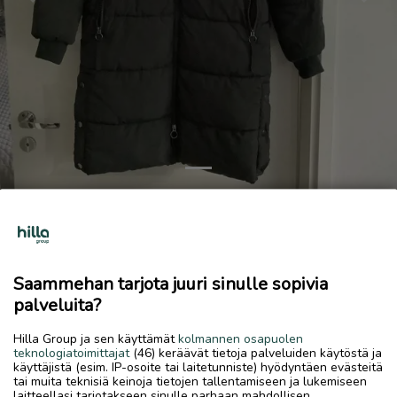
Previous
Next
Talvitakki Vero Moda
20 €
11.6.2026, 10.54
favorite
Saammehan tarjota juuri sinulle sopivia
location_on
Kokkola Keskus
,
Kokkola
,
Keski-Pohjanmaa
palveluita?
Myydään
Hilla Group ja sen käyttämät
kolmannen osapuolen
teknologiatoimittajat
(46) keräävät tietoja palveluiden käytöstä ja
Vero Modan topattu talvitakki, koko 8, tumman vihreä.
käyttäjistä (esim. IP-osoite tai laitetunniste) hyödyntäen evästeitä
tai muita teknisiä keinoja tietojen tallentamiseen ja lukemiseen
laitteellasi tarjotakseen sinulle parhaan mahdollisen