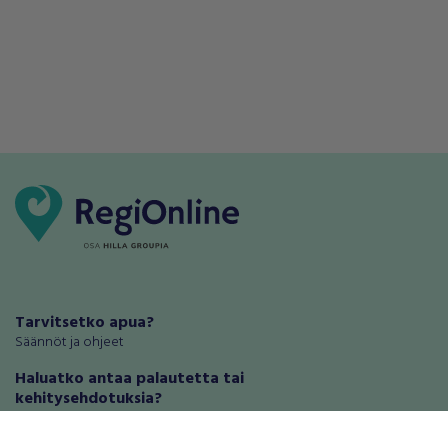
Tarvitsetko apua?
Säännöt ja ohjeet
Haluatko antaa palautetta tai
kehitysehdotuksia?
Palautteet ja kehitysehdotukset