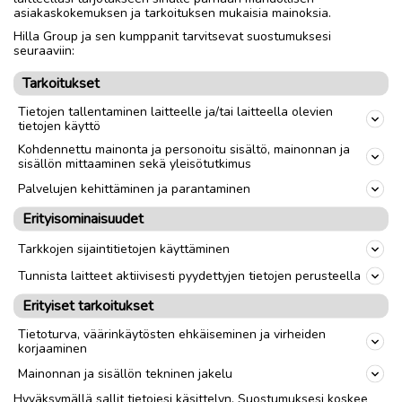
asiakaskokemuksen ja tarkoituksen mukaisia mainoksia.
Nouto
Toimitus
Hilla Group ja sen kumppanit tarvitsevat suostumuksesi
seuraaviin:
Koko
S
Tarkoitukset
Tietojen tallentaminen laitteelle ja/tai laitteella olevien
link
tietojen käyttö
Kohdennettu mainonta ja personoitu sisältö, mainonnan ja
sisällön mittaaminen sekä yleisötutkimus
Ilmoittaja:
MM-A
Katso ilmoittajan kaikki ilmoitukset
(
5
)
Palvelujen kehittäminen ja parantaminen
Erityisominaisuudet
OTA YHTEYTTÄ ILMOITTAJAAN
Tarkkojen sijaintitietojen käyttäminen
Tunnista laitteet aktiivisesti pyydettyjen tietojen perusteella
Erityiset tarkoitukset
Tietoturva, väärinkäytösten ehkäiseminen ja virheiden
korjaaminen
Mainonnan ja sisällön tekninen jakelu
Hyväksymällä sallit tietojesi käsittelyn. Suostumuksesi koskee