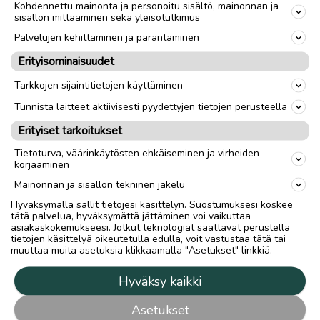
Kohdennettu mainonta ja personoitu sisältö, mainonnan ja
sisällön mittaaminen sekä yleisötutkimus
Palvelujen kehittäminen ja parantaminen
Erityisominaisuudet
Tarkkojen sijaintitietojen käyttäminen
Tunnista laitteet aktiivisesti pyydettyjen tietojen perusteella
Erityiset tarkoitukset
Tietoturva, väärinkäytösten ehkäiseminen ja virheiden
korjaaminen
Mainonnan ja sisällön tekninen jakelu
Hyväksymällä sallit tietojesi käsittelyn. Suostumuksesi koskee
tätä palvelua, hyväksymättä jättäminen voi vaikuttaa
asiakaskokemukseesi. Jotkut teknologiat saattavat perustella
tietojen käsittelyä oikeutetulla edulla, voit vastustaa tätä tai
muuttaa muita asetuksia klikkaamalla "Asetukset" linkkiä.
Hyväksy kaikki
Asetukset