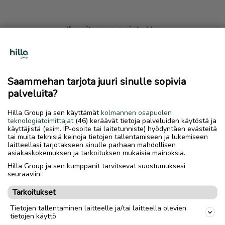
Ilmoitus on poistettu
Harmillista, mutta hakemasi ilmoitus on valitettavasti
poistettu palvelusta.
Saammehan tarjota juuri sinulle sopivia
Siirry etusivulle
palveluita?
Hilla Group ja sen käyttämät
kolmannen osapuolen
teknologiatoimittajat
(46) keräävät tietoja palveluiden käytöstä ja
käyttäjistä (esim. IP-osoite tai laitetunniste) hyödyntäen evästeitä
tai muita teknisiä keinoja tietojen tallentamiseen ja lukemiseen
laitteellasi tarjotakseen sinulle parhaan mahdollisen
asiakaskokemuksen ja tarkoituksen mukaisia mainoksia.
Hilla Group ja sen kumppanit tarvitsevat suostumuksesi
seuraaviin:
Tarkoitukset
Tietojen tallentaminen laitteelle ja/tai laitteella olevien
tietojen käyttö