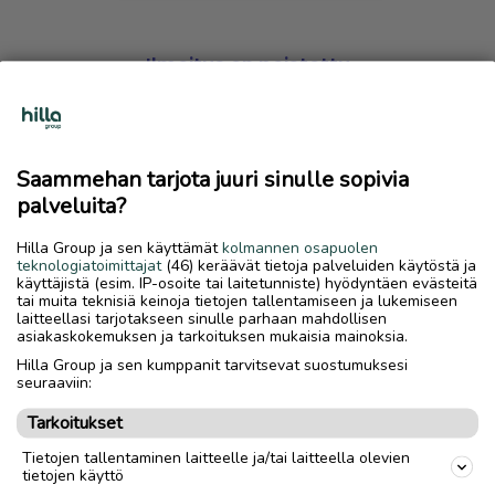
Ilmoitus on poistettu
Harmillista, mutta hakemasi ilmoitus on valitettavasti
poistettu palvelusta.
Saammehan tarjota juuri sinulle sopivia
Siirry etusivulle
palveluita?
Hilla Group ja sen käyttämät
kolmannen osapuolen
teknologiatoimittajat
(46) keräävät tietoja palveluiden käytöstä ja
käyttäjistä (esim. IP-osoite tai laitetunniste) hyödyntäen evästeitä
tai muita teknisiä keinoja tietojen tallentamiseen ja lukemiseen
laitteellasi tarjotakseen sinulle parhaan mahdollisen
asiakaskokemuksen ja tarkoituksen mukaisia mainoksia.
Hilla Group ja sen kumppanit tarvitsevat suostumuksesi
seuraaviin:
Tarkoitukset
Tietojen tallentaminen laitteelle ja/tai laitteella olevien
tietojen käyttö