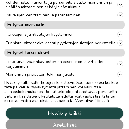
Kohdennettu mainonta ja personoitu sisältö, mainonnan ja
sisällön mittaaminen sekä yleisötutkimus
Palvelujen kehittäminen ja parantaminen
Erityisominaisuudet
Tarkkojen sijaintitietojen käyttäminen
Tunnista laitteet aktiivisesti pyydettyjen tietojen perusteella
Erityiset tarkoitukset
Tietoturva, väärinkäytösten ehkäiseminen ja virheiden
korjaaminen
Mainonnan ja sisällön tekninen jakelu
Hyväksymällä sallit tietojesi käsittelyn. Suostumuksesi koskee
tätä palvelua, hyväksymättä jättäminen voi vaikuttaa
asiakaskokemukseesi. Jotkut teknologiat saattavat perustella
tietojen käsittelyä oikeutetulla edulla, voit vastustaa tätä tai
muuttaa muita asetuksia klikkaamalla "Asetukset" linkkiä.
Hyväksy kaikki
Asetukset