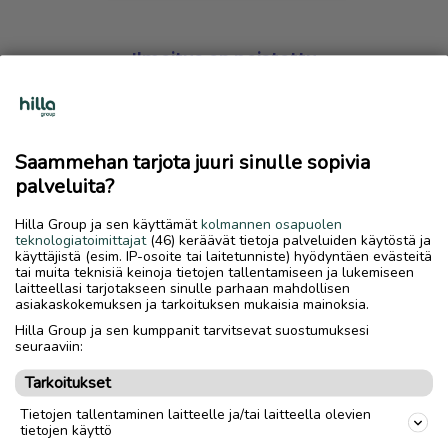
Ilmoitus on poistettu
Harmillista, mutta hakemasi ilmoitus on valitettavasti
poistettu palvelusta.
Saammehan tarjota juuri sinulle sopivia
Siirry etusivulle
palveluita?
Hilla Group ja sen käyttämät
kolmannen osapuolen
teknologiatoimittajat
(46) keräävät tietoja palveluiden käytöstä ja
käyttäjistä (esim. IP-osoite tai laitetunniste) hyödyntäen evästeitä
tai muita teknisiä keinoja tietojen tallentamiseen ja lukemiseen
laitteellasi tarjotakseen sinulle parhaan mahdollisen
asiakaskokemuksen ja tarkoituksen mukaisia mainoksia.
Hilla Group ja sen kumppanit tarvitsevat suostumuksesi
seuraaviin:
Tarkoitukset
Tietojen tallentaminen laitteelle ja/tai laitteella olevien
tietojen käyttö