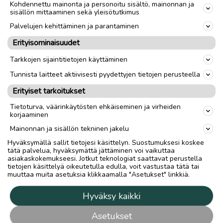
Kohdennettu mainonta ja personoitu sisältö, mainonnan ja
sisällön mittaaminen sekä yleisötutkimus
Palvelujen kehittäminen ja parantaminen
Erityisominaisuudet
Tarkkojen sijaintitietojen käyttäminen
Tunnista laitteet aktiivisesti pyydettyjen tietojen perusteella
Erityiset tarkoitukset
Tietoturva, väärinkäytösten ehkäiseminen ja virheiden
korjaaminen
Mainonnan ja sisällön tekninen jakelu
Hyväksymällä sallit tietojesi käsittelyn. Suostumuksesi koskee
tätä palvelua, hyväksymättä jättäminen voi vaikuttaa
asiakaskokemukseesi. Jotkut teknologiat saattavat perustella
tietojen käsittelyä oikeutetulla edulla, voit vastustaa tätä tai
muuttaa muita asetuksia klikkaamalla "Asetukset" linkkiä.
Hyväksy kaikki
Asetukset