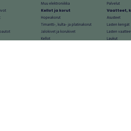
Muu elektroniikka
Palvelut
uvot
Kellot ja korut
Vaatteet, 
t
Hopeakorut
Asusteet
Timantti-, kulta- ja platinakorut
Lasten kengät
oautot
Jalokivet ja korukivet
Lasten vaattee
Kellot
Laukut
Muut kellot ja korut
Miesten kengä
Palvelut
Miesten vaatte
Koti ja asuminen
Naisten kengä
aat
Huonekalut ja säilytys
Naisten vaatte
vikkeet
Keittiötarvikkeet ja astiat
Nuorten kengä
Kodinkoneet ja tarvikkeet
Nuorten vaatt
 vanhat esineet
Kotitoimisto
Palvelut
Kylpyhuone ja sauna
Vapaa-aika
alut
Lasten tarvikkeet ja lelut
Airsoft
Luonnonvaraiset tuotteet
Askartelu ja kä
alut
Piha ja puutarha
Eläintarvikkeet
Sisustaminen ja design
Kirjat ja lehdet
tontit
Muu koti ja asuminen
Leffat