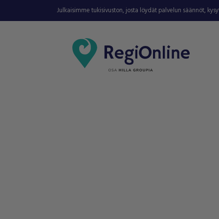
Julkaisimme tukisivuston, josta löydät palvelun säännöt, kys