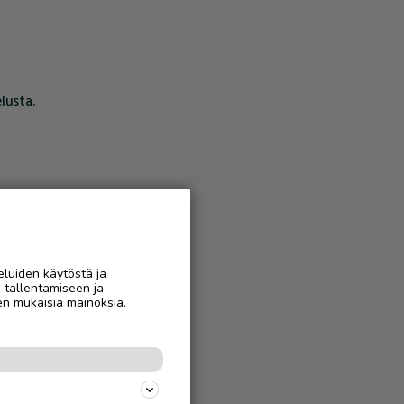
lusta.
eluiden käytöstä ja
n tallentamiseen ja
en mukaisia mainoksia.