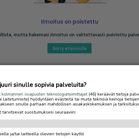
Ilmoitus on poistettu
llista, mutta hakemasi ilmoitus on valitettavasti poistettu palve
Siirry etusivulle
uri sinulle sopivia palveluita?
t
kolmannen osapuolen teknologiatoimittajat
(46) keräävät tietoja palv
tai laitetunniste) hyödyntäen evästeitä tai muita teknisiä keinoja tietoje
jotakseen sinulle parhaan mahdollisen asiakaskokemuksen ja tarkoituks
 tarvitsevat suostumuksesi seuraaviin:
elle ja/tai laitteella olevien tietojen käyttö