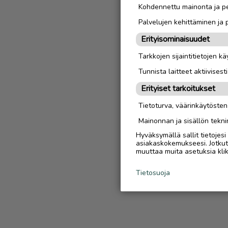
Kohdennettu mainonta ja pe
Palvelujen kehittäminen ja
Erityisominaisuudet
Tarkkojen sijaintitietojen k
Tunnista laitteet aktiivisest
Erityiset tarkoitukset
Tietoturva, väärinkäytöste
Mainonnan ja sisällön tekni
Hyväksymällä sallit tietojes
asiakaskokemukseesi. Jotkut t
muuttaa muita asetuksia klik
Tietosuoja