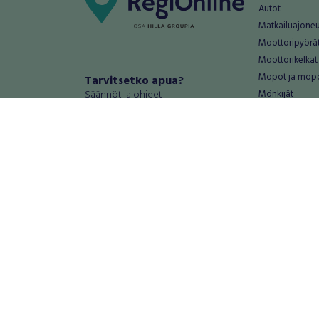
Autot
Matkailuajone
Moottoripyörä
Moottorikelkat
Mopot ja mop
Tarvitsetko apua?
Säännöt ja ohjeet
Mönkijät
Peräkärryt
Haluatko antaa palautetta tai
Raskas kalusto
kehitysehdotuksia?
Veneet
Palautteet ja kehitysehdotukset
Vanteet ja renk
Mainosta RegiOnlinessa
Varaosat ja tar
Käyttöehdot
Palvelut
Tietosuoja-asetukset
Antiikki ja
Tietoa Turvamaksu -palvelusta
Antiikkiesineet
Antiikkihuonek
Vanhat esineet
Vanhat huonek
Palvelut
Asunnot ja 