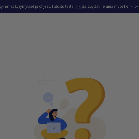
ytyimmät kysymykset ja ohjeet. Tutustu tästä
linkistä
. Löydät ne aina myös henkilö