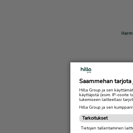
Harmi
Saammehan tarjota ju
Hilla Group ja sen käyttämä
käyttäjistä (esim. IP-osoite 
lukemiseen laitteellasi tar
Hilla Group ja sen kumppanit
Tarkoitukset
Tietojen tallentaminen laitte