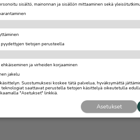
rsonoitu sisältö, mainonnan ja sisällön mittaaminen sekä yleisötutkim
 parantaminen
äyttäminen
i pyydettyjen tietojen perusteella
n ehkäiseminen ja virheiden korjaaminen
nen jakelu
i käsittelyn. Suostumuksesi koskee tätä palvelua, hyväksymättä jättämi
eknologiat saattavat perustella tietojen käsittelyä oikeutetulla edulla
kaamalla "Asetukset" linkkiä.
Asetukset