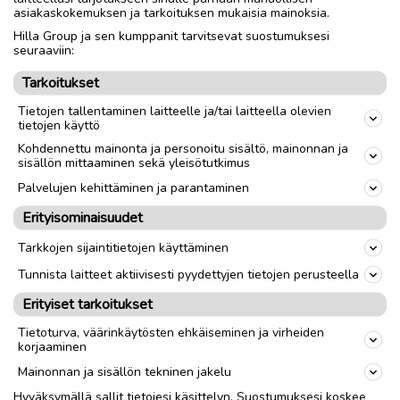
asiakaskokemuksen ja tarkoituksen mukaisia mainoksia.
Nouto
Toimitus
Hilla Group ja sen kumppanit tarvitsevat suostumuksesi
seuraaviin:
Koko
S
Tarkoitukset
Tietojen tallentaminen laitteelle ja/tai laitteella olevien
link
tietojen käyttö
Kohdennettu mainonta ja personoitu sisältö, mainonnan ja
sisällön mittaaminen sekä yleisötutkimus
Ilmoittaja:
kimmo8455
Katso ilmoittajan kaikki ilmoitukset
(
12
)
Palvelujen kehittäminen ja parantaminen
Erityisominaisuudet
OTA YHTEYTTÄ ILMOITTAJAAN
Tarkkojen sijaintitietojen käyttäminen
Tunnista laitteet aktiivisesti pyydettyjen tietojen perusteella
Erityiset tarkoitukset
Tietoturva, väärinkäytösten ehkäiseminen ja virheiden
korjaaminen
Mainonnan ja sisällön tekninen jakelu
Hyväksymällä sallit tietojesi käsittelyn. Suostumuksesi koskee