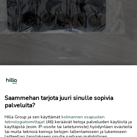
Previous
Next
takki diadora uusi haku mänttä 0404801871
11 €
7.7.2026, 15.37
favorite
Saammehan tarjota juuri sinulle sopivia
location_on
Mänttä
,
Mänttä-Vilppula
,
Pirkanmaa
palveluita?
Myydään
Hilla Group ja sen käyttämät
kolmannen osapuolen
teknologiatoimittajat
(46) keräävät tietoja palveluiden käytöstä ja
Diadora takki koko s uusi haku mänttä 11 € 0404801871
käyttäjistä (esim. IP-osoite tai laitetunniste) hyödyntäen evästeitä
tai muita teknisiä keinoja tietojen tallentamiseen ja lukemiseen
laitteellasi tarjotakseen sinulle parhaan mahdollisen