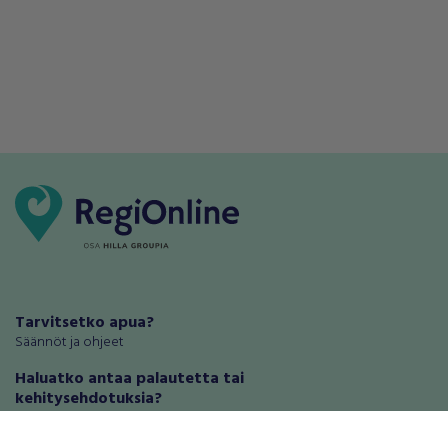
Tarvitsetko apua?
Säännöt ja ohjeet
Haluatko antaa palautetta tai
kehitysehdotuksia?
Palautteet ja kehitysehdotukset