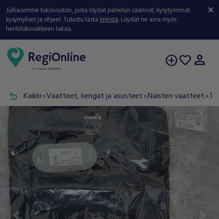
Julkaisimme tukisivuston, josta löydät palvelun säännöt, kysytyimmät
kysymykset ja ohjeet. Tutustu tästä
linkistä
. Löydät ne aina myös
henkilökuvakkeen takaa.
person
add_circle
favorite
undo
Kaikki
Vaatteet, kengät ja asusteet
Naisten vaatteet
Tak
double_arrow
double_arrow
double_arrow