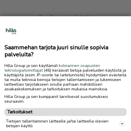
Ilmoitus on poistettu
Harmillista, mutta hakemasi ilmoitus on valitettavasti
poistettu palvelusta.
Saammehan tarjota juuri sinulle sopivia
Siirry etusivulle
palveluita?
Hilla Group ja sen käyttämät
kolmannen osapuolen
teknologiatoimittajat
(46) keräävät tietoja palveluiden käytöstä ja
käyttäjistä (esim. IP-osoite tai laitetunniste) hyödyntäen evästeitä
tai muita teknisiä keinoja tietojen tallentamiseen ja lukemiseen
laitteellasi tarjotakseen sinulle parhaan mahdollisen
asiakaskokemuksen ja tarkoituksen mukaisia mainoksia.
Hilla Group ja sen kumppanit tarvitsevat suostumuksesi
seuraaviin:
Tarkoitukset
Tietojen tallentaminen laitteelle ja/tai laitteella olevien
tietojen käyttö