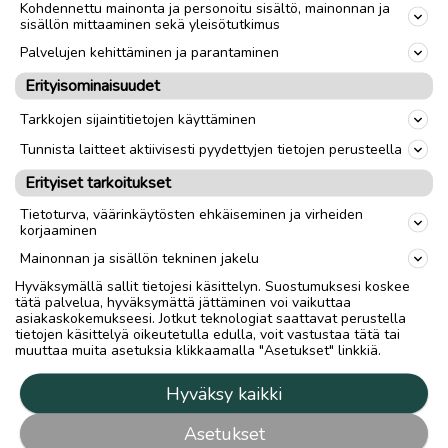
Kohdennettu mainonta ja personoitu sisältö, mainonnan ja
sisällön mittaaminen sekä yleisötutkimus
Palvelujen kehittäminen ja parantaminen
Erityisominaisuudet
Tarkkojen sijaintitietojen käyttäminen
Tunnista laitteet aktiivisesti pyydettyjen tietojen perusteella
Erityiset tarkoitukset
Tietoturva, väärinkäytösten ehkäiseminen ja virheiden
korjaaminen
Mainonnan ja sisällön tekninen jakelu
Hyväksymällä sallit tietojesi käsittelyn. Suostumuksesi koskee
tätä palvelua, hyväksymättä jättäminen voi vaikuttaa
asiakaskokemukseesi. Jotkut teknologiat saattavat perustella
tietojen käsittelyä oikeutetulla edulla, voit vastustaa tätä tai
muuttaa muita asetuksia klikkaamalla "Asetukset" linkkiä.
Hyväksy kaikki
Asetukset