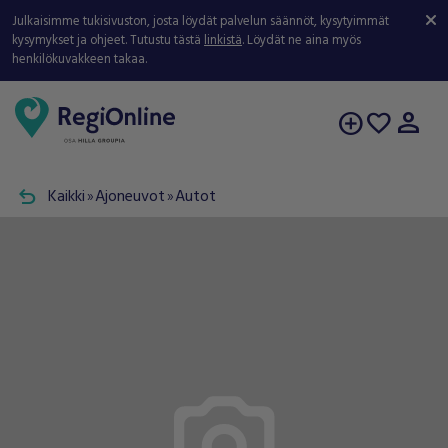
Julkaisimme tukisivuston, josta löydät palvelun säännöt, kysytyimmät
kysymykset ja ohjeet. Tutustu tästä
linkistä
. Löydät ne aina myös
henkilökuvakkeen takaa.
person
add_circle
favorite
undo
Kaikki
Ajoneuvot
Autot
double_arrow
double_arrow