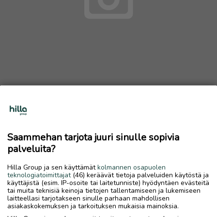
Takapuskuri J5
Ostetaan
Saammehan tarjota juuri sinulle sopivia
palveluita?
8.7.2026, 11.22
favorite
location_on
Toijala keskus
,
Akaa
,
Pirkanmaa
Hilla Group ja sen käyttämät
kolmannen osapuolen
teknologiatoimittajat
(46) keräävät tietoja palveluiden käytöstä ja
Ostetaan
käyttäjistä (esim. IP-osoite tai laitetunniste) hyödyntäen evästeitä
tai muita teknisiä keinoja tietojen tallentamiseen ja lukemiseen
Peugeot J5 matkailuauton alkuperäinen takapuskuri
laitteellasi tarjotakseen sinulle parhaan mahdollisen
asiakaskokemuksen ja tarkoituksen mukaisia mainoksia.