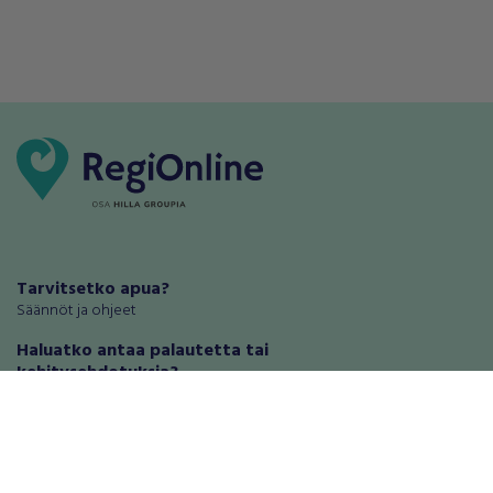
Tarvitsetko apua?
Säännöt ja ohjeet
Haluatko antaa palautetta tai
kehitysehdotuksia?
Palautteet ja kehitysehdotukset
Mainosta RegiOnlinessa
Käyttöehdot
Tietosuoja-asetukset