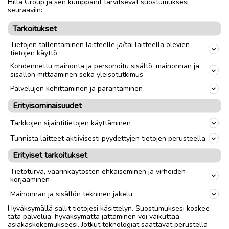
Hilla Group ja sen kumppanit tarvitsevat suostumuksesi
seuraaviin:
link
Tarkoitukset
Tietojen tallentaminen laitteelle ja/tai laitteella olevien
tietojen käyttö
Ilmoittaja:
Henrik
Kohdennettu mainonta ja personoitu sisältö, mainonnan ja
Katso ilmoittajan kaikki ilmoitukset
(
1
)
sisällön mittaaminen sekä yleisötutkimus
Palvelujen kehittäminen ja parantaminen
OTA YHTEYTTÄ ILMOITTAJAAN
Erityisominaisuudet
Tarkkojen sijaintitietojen käyttäminen
Tunnista laitteet aktiivisesti pyydettyjen tietojen perusteella
Erityiset tarkoitukset
Tietoturva, väärinkäytösten ehkäiseminen ja virheiden
korjaaminen
Mainonnan ja sisällön tekninen jakelu
Hyväksymällä sallit tietojesi käsittelyn. Suostumuksesi koskee
tätä palvelua, hyväksymättä jättäminen voi vaikuttaa
asiakaskokemukseesi. Jotkut teknologiat saattavat perustella