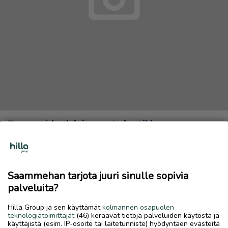
Taaperoiden leluja monta laatikkoa.
500 €
15.6.2026, 09.46
favorite
location_on
Koivuhaka
,
Kokkola
,
Keski-Pohjanmaa
Saammehan tarjota juuri sinulle sopivia
palveluita?
Myydään
Hilla Group ja sen käyttämät
kolmannen osapuolen
Legoja, Dubloja, Muumilaiva ja muita pienten lasten leluja
teknologiatoimittajat
(46) keräävät tietoja palveluiden käytöstä ja
monta laatikkoa.
käyttäjistä (esim. IP-osoite tai laitetunniste) hyödyntäen evästeitä