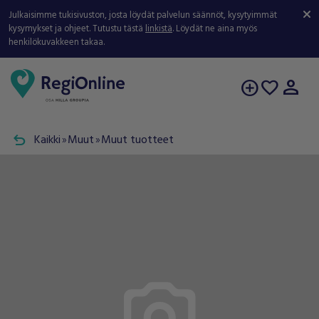
Julkaisimme tukisivuston, josta löydät palvelun säännöt, kysytyimmät
kysymykset ja ohjeet. Tutustu tästä
linkistä
. Löydät ne aina myös
henkilökuvakkeen takaa.
person
add_circle
favorite
undo
Kaikki
Muut
Muut tuotteet
double_arrow
double_arrow