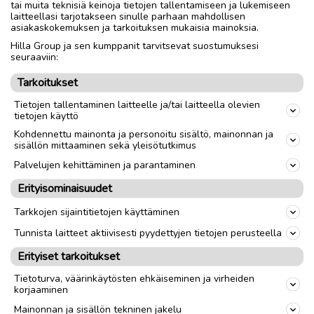
Ovat turvallisia ja hyväkuntoisia.
tai muita teknisiä keinoja tietojen tallentamiseen ja lukemiseen
laitteellasi tarjotakseen sinulle parhaan mahdollisen
Leluja pääsee hakemaan sovitusti.
asiakaskokemuksen ja tarkoituksen mukaisia mainoksia.
Hilla Group ja sen kumppanit tarvitsevat suostumuksesi
seuraaviin:
Nouto
Toimitus
Tarkoitukset
Tietojen tallentaminen laitteelle ja/tai laitteella olevien
tietojen käyttö
link
Kohdennettu mainonta ja personoitu sisältö, mainonnan ja
sisällön mittaaminen sekä yleisötutkimus
Ilmoittaja:
MO
Palvelujen kehittäminen ja parantaminen
Katso ilmoittajan kaikki ilmoitukset
(
1
)
Erityisominaisuudet
Tarkkojen sijaintitietojen käyttäminen
OTA YHTEYTTÄ ILMOITTAJAAN
Tunnista laitteet aktiivisesti pyydettyjen tietojen perusteella
Erityiset tarkoitukset
Tietoturva, väärinkäytösten ehkäiseminen ja virheiden
korjaaminen
Mainonnan ja sisällön tekninen jakelu