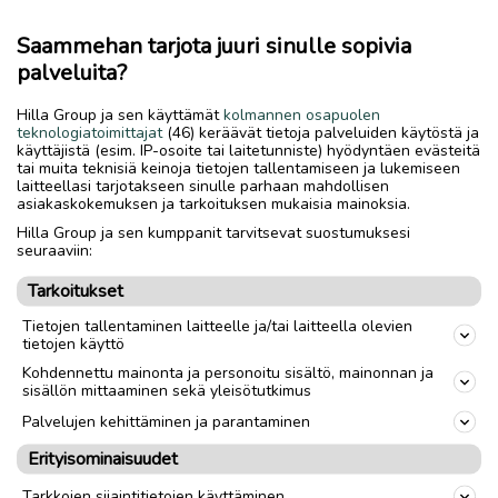
Raamatunlause tai ei Raamatun lause. Eri tekstejä/erilaisia
20-30 erilaista kansikuvaa. NYT POIS HINTAAN. Voit noutaa
Saammehan tarjota juuri sinulle sopivia
Mariankadulta tai postitan, normi käteis-postipakettina.
palveluita?
Maksu tilille ja adressit postiin!-nopea toimitus!--100 kpl,
340€ (a 3,40€)sisältää alv:n 25,5%.
Hilla Group ja sen käyttämät
kolmannen osapuolen
teknologiatoimittajat
(46) keräävät tietoja palveluiden käytöstä ja
(340€+turvamaksu 4%=13,20€=353.20€+postitus 16.50€)
käyttäjistä (esim. IP-osoite tai laitetunniste) hyödyntäen evästeitä
tai muita teknisiä keinoja tietojen tallentamiseen ja lukemiseen
laitteellasi tarjotakseen sinulle parhaan mahdollisen
Lähetys
Toimitus
asiakaskokemuksen ja tarkoituksen mukaisia mainoksia.
Hilla Group ja sen kumppanit tarvitsevat suostumuksesi
Nouto
seuraaviin:
Tarkoitukset
link
Tietojen tallentaminen laitteelle ja/tai laitteella olevien
tietojen käyttö
Ilmoittaja:
Matti Pursu
Kohdennettu mainonta ja personoitu sisältö, mainonnan ja
sisällön mittaaminen sekä yleisötutkimus
Katso ilmoittajan kaikki ilmoitukset
(
42
)
Palvelujen kehittäminen ja parantaminen
OTA YHTEYTTÄ ILMOITTAJAAN
Erityisominaisuudet
Tarkkojen sijaintitietojen käyttäminen