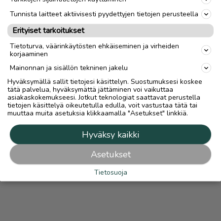
MAKSA TURVALLISESTI TÄSTÄ
Tunnista laitteet aktiivisesti pyydettyjen tietojen perusteella
Erityiset tarkoitukset
Mahdollisuus maksaa turvallisesti Turvamaksulla lisätään
automaattisesti kaikkiin ilmoituksiin, joissa on lähetys-
Tietoturva, väärinkäytösten ehkäiseminen ja virheiden
vaihtoehto.
Turvamaksut.fi
korjaaminen
Lue
Turvamaksusta
Mainonnan ja sisällön tekninen jakelu
Hyväksymällä sallit tietojesi käsittelyn. Suostumuksesi koskee
tätä palvelua, hyväksymättä jättäminen voi vaikuttaa
asiakaskokemukseesi. Jotkut teknologiat saattavat perustella
tietojen käsittelyä oikeutetulla edulla, voit vastustaa tätä tai
muuttaa muita asetuksia klikkaamalla "Asetukset" linkkiä.
Hyväksy kaikki
Asetukset
Tietosuoja