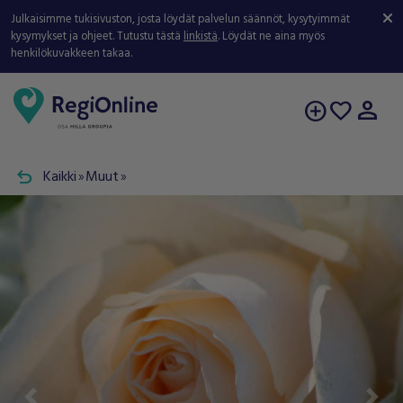
Julkaisimme tukisivuston, josta löydät palvelun säännöt, kysytyimmät
kysymykset ja ohjeet. Tutustu tästä
linkistä
. Löydät ne aina myös
henkilökuvakkeen takaa.
person
add_circle
favorite
undo
Kaikki
Muut
double_arrow
double_arrow