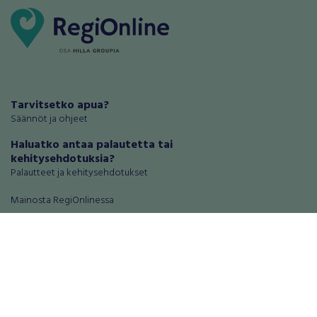
Tarvitsetko apua?
Säännöt ja ohjeet
Haluatko antaa palautetta tai
kehitysehdotuksia?
Palautteet ja kehitysehdotukset
Mainosta RegiOnlinessa
Käyttöehdot
Tietosuoja-asetukset
Tietoa Turvamaksu -palvelusta
Ajoneuvot
Asunnot
Autot
Autotallit ja varastot
Matkailuajoneuvot
Loma-asunnot