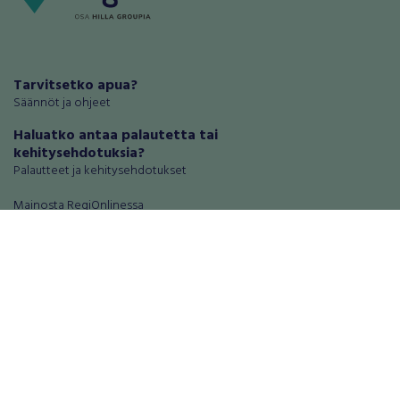
Tarvitsetko apua?
Säännöt ja ohjeet
Haluatko antaa palautetta tai
kehitysehdotuksia?
Palautteet ja kehitysehdotukset
Mainosta RegiOnlinessa
Käyttöehdot
Tietosuoja-asetukset
Tietoa Turvamaksu -palvelusta
Ajoneuvot
Asunnot
Autot
Autotallit ja varastot
Matkailuajoneuvot
Loma-asunnot
Moottoripyörät
Maa- ja metsätilat
Moottorikelkat
Toimitilat