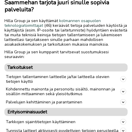
Saammehan tarjota juuri sinulle sopivia
Raamatunlause ym.tekstejä. (Voin myydä myös esim. 10
palveluita?
erilaista yht.hintaan 42€ a 4.20€/kpl) 30 kpl
108€.Mieluummin nouto! Postituksen maksaa ostaja!
Hilla Group ja sen käyttämät
kolmannen osapuolen
teknologiatoimittajat
(46) keräävät tietoja palveluiden käytöstä ja
käyttäjistä (esim. IP-osoite tai laitetunniste) hyödyntäen evästeitä
Lähetys
Toimitus
tai muita teknisiä keinoja tietojen tallentamiseen ja lukemiseen
laitteellasi tarjotakseen sinulle parhaan mahdollisen
Nouto
asiakaskokemuksen ja tarkoituksen mukaisia mainoksia.
Hilla Group ja sen kumppanit tarvitsevat suostumuksesi
seuraaviin:
link
Tarkoitukset
Tietojen tallentaminen laitteelle ja/tai laitteella olevien
Ilmoittaja:
Matti Pursu
tietojen käyttö
Katso ilmoittajan kaikki ilmoitukset
(
42
)
Kohdennettu mainonta ja personoitu sisältö, mainonnan ja
sisällön mittaaminen sekä yleisötutkimus
OTA YHTEYTTÄ ILMOITTAJAAN
Palvelujen kehittäminen ja parantaminen
Erityisominaisuudet
MAKSA TURVALLISESTI TÄSTÄ
Tarkkojen sijaintitietojen käyttäminen
Tunnista laitteet aktiivisesti pyydettyjen tietojen perusteella