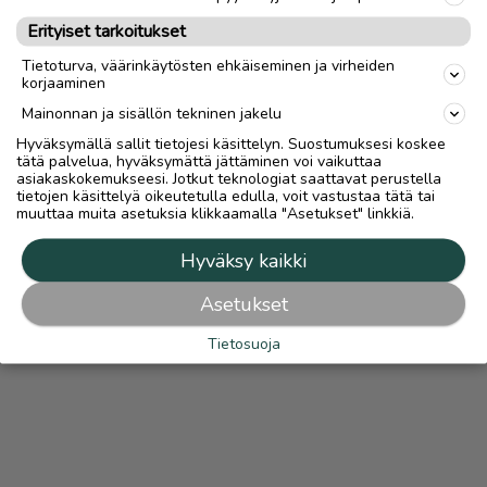
Mahdollisuus maksaa turvallisesti Turvamaksulla lisätään
automaattisesti kaikkiin ilmoituksiin, joissa on lähetys-
Erityiset tarkoitukset
vaihtoehto.
Turvamaksut.fi
Lue
Turvamaksusta
Tietoturva, väärinkäytösten ehkäiseminen ja virheiden
korjaaminen
Mainonnan ja sisällön tekninen jakelu
Hyväksymällä sallit tietojesi käsittelyn. Suostumuksesi koskee
tätä palvelua, hyväksymättä jättäminen voi vaikuttaa
asiakaskokemukseesi. Jotkut teknologiat saattavat perustella
tietojen käsittelyä oikeutetulla edulla, voit vastustaa tätä tai
muuttaa muita asetuksia klikkaamalla "Asetukset" linkkiä.
Hyväksy kaikki
Asetukset
Tietosuoja