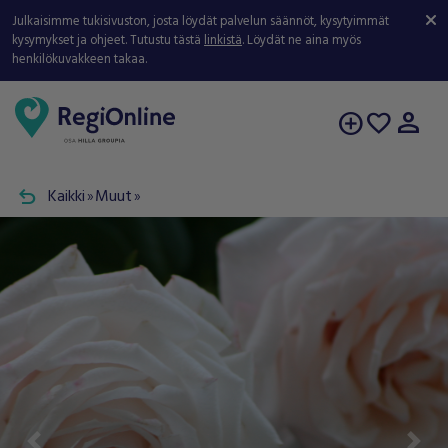
Julkaisimme tukisivuston, josta löydät palvelun säännöt, kysytyimmät
kysymykset ja ohjeet. Tutustu tästä
linkistä
. Löydät ne aina myös
henkilökuvakkeen takaa.
person
add_circle
favorite
undo
Kaikki
Muut
double_arrow
double_arrow