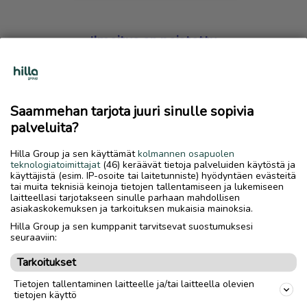
Ilmoitus on poistettu
Harmillista, mutta hakemasi ilmoitus on valitettavasti
poistettu palvelusta.
Saammehan tarjota juuri sinulle sopivia
Siirry etusivulle
palveluita?
Hilla Group ja sen käyttämät
kolmannen osapuolen
teknologiatoimittajat
(46) keräävät tietoja palveluiden käytöstä ja
käyttäjistä (esim. IP-osoite tai laitetunniste) hyödyntäen evästeitä
tai muita teknisiä keinoja tietojen tallentamiseen ja lukemiseen
laitteellasi tarjotakseen sinulle parhaan mahdollisen
asiakaskokemuksen ja tarkoituksen mukaisia mainoksia.
Hilla Group ja sen kumppanit tarvitsevat suostumuksesi
seuraaviin:
Tarkoitukset
Tietojen tallentaminen laitteelle ja/tai laitteella olevien
tietojen käyttö