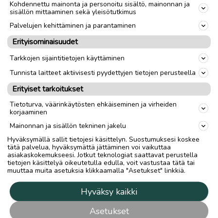
Kohdennettu mainonta ja personoitu sisältö, mainonnan ja
sisällön mittaaminen sekä yleisötutkimus
Palvelujen kehittäminen ja parantaminen
Erityisominaisuudet
Tarkkojen sijaintitietojen käyttäminen
Tunnista laitteet aktiivisesti pyydettyjen tietojen perusteella
Erityiset tarkoitukset
Tietoturva, väärinkäytösten ehkäiseminen ja virheiden
korjaaminen
Mainonnan ja sisällön tekninen jakelu
Hyväksymällä sallit tietojesi käsittelyn. Suostumuksesi koskee
tätä palvelua, hyväksymättä jättäminen voi vaikuttaa
asiakaskokemukseesi. Jotkut teknologiat saattavat perustella
tietojen käsittelyä oikeutetulla edulla, voit vastustaa tätä tai
muuttaa muita asetuksia klikkaamalla "Asetukset" linkkiä.
Hyväksy kaikki
Asetukset