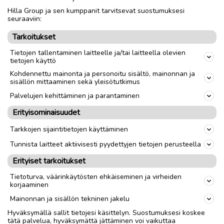
Hilla Group ja sen kumppanit tarvitsevat suostumuksesi
Nouto
Toimitus
seuraaviin:
Tarkoitukset
link
Tietojen tallentaminen laitteelle ja/tai laitteella olevien
tietojen käyttö
Ilmoittaja:
Aila- -Wikström
Kohdennettu mainonta ja personoitu sisältö, mainonnan ja
sisällön mittaaminen sekä yleisötutkimus
Katso ilmoittajan kaikki ilmoitukset
(
3
)
Palvelujen kehittäminen ja parantaminen
OTA YHTEYTTÄ ILMOITTAJAAN
Erityisominaisuudet
Tarkkojen sijaintitietojen käyttäminen
Tunnista laitteet aktiivisesti pyydettyjen tietojen perusteella
Erityiset tarkoitukset
Tietoturva, väärinkäytösten ehkäiseminen ja virheiden
korjaaminen
Mainonnan ja sisällön tekninen jakelu
Hyväksymällä sallit tietojesi käsittelyn. Suostumuksesi koskee
tätä palvelua, hyväksymättä jättäminen voi vaikuttaa