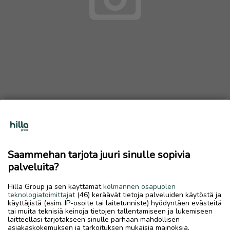
Suomen lippu🇫🇮
20 €
Saammehan tarjota juuri sinulle sopivia
6.7.2026, 14.24
favorite
palveluita?
location_on
Rytimäki
,
Kokkola
,
Keski-Pohjanmaa
Hilla Group ja sen käyttämät
kolmannen osapuolen
Myydään
teknologiatoimittajat
(46) keräävät tietoja palveluiden käytöstä ja
käyttäjistä (esim. IP-osoite tai laitetunniste) hyödyntäen evästeitä
Suomen lippu koko pituus 2.50m leveys 1.50m
tai muita teknisiä keinoja tietojen tallentamiseen ja lukemiseen
laitteellasi tarjotakseen sinulle parhaan mahdollisen
asiakaskokemuksen ja tarkoituksen mukaisia mainoksia.