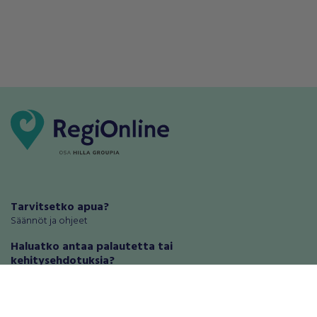
Tarvitsetko apua?
Säännöt ja ohjeet
Haluatko antaa palautetta tai
kehitysehdotuksia?
Palautteet ja kehitysehdotukset
Mainosta RegiOnlinessa