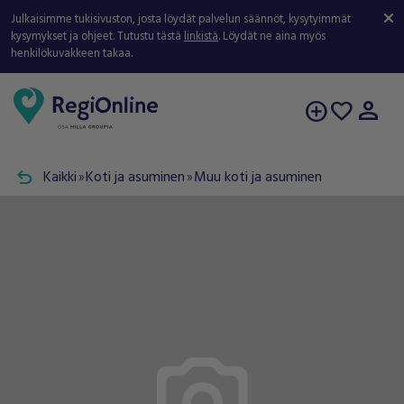
Julkaisimme tukisivuston, josta löydät palvelun säännöt, kysytyimmät
kysymykset ja ohjeet. Tutustu tästä
linkistä
. Löydät ne aina myös
henkilökuvakkeen takaa.
person
add_circle
favorite
undo
Kaikki
Koti ja asuminen
Muu koti ja asuminen
double_arrow
double_arrow