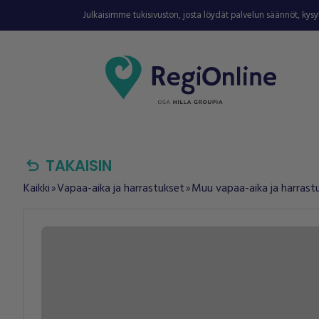
Julkaisimme tukisivuston, josta löydät palvelun säännöt, kys
undo
TAKAISIN
Kaikki
Vapaa-aika ja harrastukset
Muu vapaa-aika ja harrast
double_arrow
double_arrow