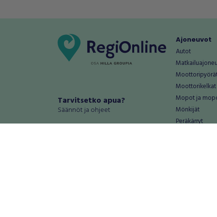
Ajoneuvot
Autot
Matkailuajone
Moottoripyörä
Moottorikelkat
Mopot ja mop
Tarvitsetko apua?
Säännöt ja ohjeet
Mönkijät
Peräkärryt
Haluatko antaa palautetta tai
Raskas kalusto
kehitysehdotuksia?
Veneet
Palautteet ja kehitysehdotukset
Vanteet ja renk
Mainosta RegiOnlinessa
Varaosat ja tar
Käyttöehdot
Palvelut
Tietosuoja-asetukset
Antiikki ja
Tietoa Turvamaksu -palvelusta
Antiikkiesineet
Antiikkihuonek