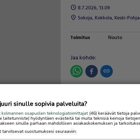
schedule
8.7.2026, 13.09
location_on
Sokoja
,
Kokkola
,
Keski-Pohj
Nouto
Toimitus
Jaa kohde:
link
Ilmoittaja:
JP
Katso ilmoittajan kaikki
uri sinulle sopivia palveluita?
ilmoitukset
(
3
)
t
kolmannen osapuolen teknologiatoimittajat
(46) keräävät tietoja palv
tai laitetunniste) hyödyntäen evästeitä tai muita teknisiä keinoja tietoje
OTA YHTEYTTÄ ILMOITTAJ
jotakseen sinulle parhaan mahdollisen asiakaskokemuksen ja tarkoituks
 tarvitsevat suostumuksesi seuraaviin: