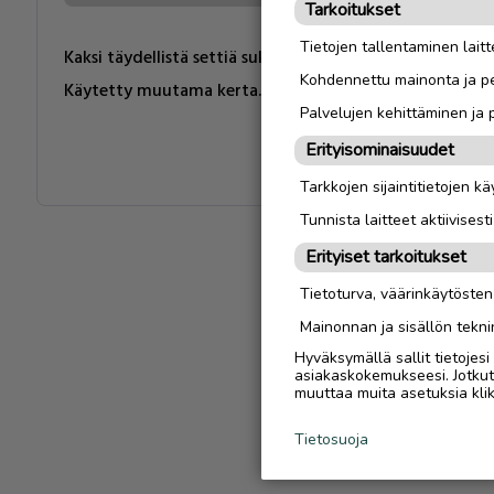
Tarkoitukset
Tietojen tallentaminen laitte
Kaksi täydellistä settiä sukellustarvikkeita. Ursuit yms
Kohdennettu mainonta ja pe
Käytetty muutama kerta. Kuin uudet varusteet. Kysy lis
Palvelujen kehittäminen ja
Erityisominaisuudet
Tarkkojen sijaintitietojen k
Tunnista laitteet aktiivisest
Erityiset tarkoitukset
Tietoturva, väärinkäytöste
Mainonnan ja sisällön tekni
Hyväksymällä sallit tietojes
asiakaskokemukseesi. Jotkut t
muuttaa muita asetuksia klik
Tietosuoja