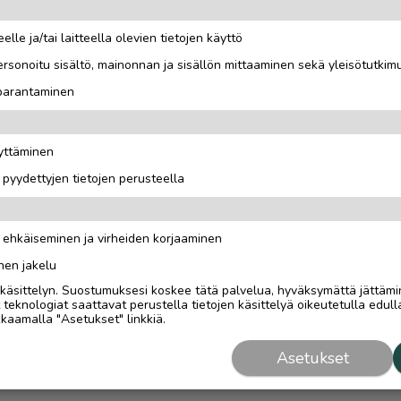
elle ja/tai laitteella olevien tietojen käyttö
rsonoitu sisältö, mainonnan ja sisällön mittaaminen sekä yleisötutkim
ää.
 parantaminen
äyttäminen
i pyydettyjen tietojen perusteella
n ehkäiseminen ja virheiden korjaaminen
nen jakelu
i käsittelyn. Suostumuksesi koskee tätä palvelua, hyväksymättä jättämi
eknologiat saattavat perustella tietojen käsittelyä oikeutetulla edulla
kaamalla "Asetukset" linkkiä.
Asetukset