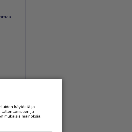
anmaa
eluiden käytöstä ja
n tallentamiseen ja
AAN
en mukaisia mainoksia.