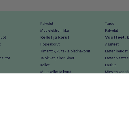
Palvelut
Taide
Muu elektroniikka
Palvelut
uvot
Kellot ja korut
Vaatteet, 
t
Hopeakorut
Asusteet
Timantti-, kulta- ja platinakorut
Lasten kengät
oautot
Jalokivet ja korukivet
Lasten vaattee
Kellot
Laukut
Muut kellot ja korut
Miesten kengä
Palvelut
Miesten vaatte
Koti ja asuminen
Naisten kengä
aat
Huonekalut ja säilytys
Naisten vaatte
vikkeet
Keittiötarvikkeet ja astiat
Nuorten kengä
Kodinkoneet ja tarvikkeet
Nuorten vaatt
 vanhat esineet
Kotitoimisto
Palvelut
Kylpyhuone ja sauna
Vapaa-aika
alut
Lasten tarvikkeet ja lelut
Airsoft