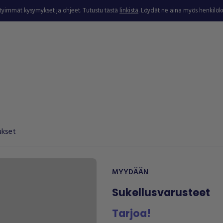
ytyimmät kysymykset ja ohjeet. Tutustu tästä
linkistä
. Löydät ne aina myös henkilö
ukset
MYYDÄÄN
Sukellusvarusteet
Tarjoa!