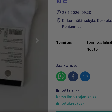
10 €
schedule
28.6.2026, 09.20
location_on
Kirkonmäki-Isokylä
,
Kokkola
,
Pohjanmaa
Toimitus lähia
Toimitus
Next
Nouto
Jaa kohde:
link
Ilmoittaja:
- -
Katso ilmoittajan kaikki
ilmoitukset
(
65
)