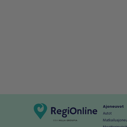
Ajoneuvot
Autot
Matkailuajone