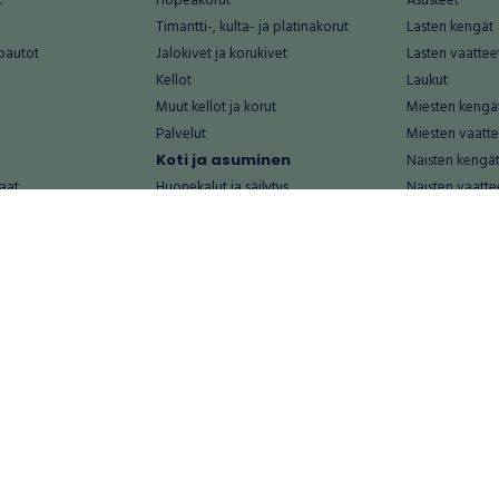
t
Hopeakorut
Asusteet
Timantti-, kulta- ja platinakorut
Lasten kengät
oautot
Jalokivet ja korukivet
Lasten vaattee
Kellot
Laukut
Muut kellot ja korut
Miesten kengä
Palvelut
Miesten vaatte
Koti ja asuminen
Naisten kengä
aat
Huonekalut ja säilytys
Naisten vaatte
vikkeet
Keittiötarvikkeet ja astiat
Nuorten kengä
Kodinkoneet ja tarvikkeet
Nuorten vaatt
 vanhat esineet
Kotitoimisto
Palvelut
Kylpyhuone ja sauna
Vapaa-aika
alut
Lasten tarvikkeet ja lelut
Airsoft
Luonnonvaraiset tuotteet
Askartelu ja kä
alut
Piha ja puutarha
Eläintarvikkeet
Sisustaminen ja design
Kirjat ja lehdet
tontit
Muu koti ja asuminen
Leffat
Palvelut
Metsästys ja ka
rastot
Rakentaminen ja remontointi
Musiikki ja soit