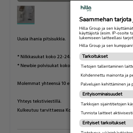
Saammehan tarjota ju
Hilla Group ja sen käyttämä
käyttäjistä (esim. IP-osoite 
lukemiseen laitteellasi tar
Uusia ihania pitsisukkia.
Hilla Group ja sen kumppanit
* Nilkkasukat koko 22-24. Merkki: House
Tarkoitukset
* Newbie polvisukat koko 23-26
Tietojen tallentaminen laitte
Kohdennettu mainonta ja pe
Molemmat yhteensä 10 e
Palvelujen kehittäminen ja
Erityisominaisuudet
Yhteys tekstiviestillä.
Tarkkojen sijaintitietojen k
Kulkeutuu tarvittaessa Koivuhakaan omien menojen mu
Tunnista laitteet aktiivisest
Erityiset tarkoitukset
Tietoturva, väärinkäytöste