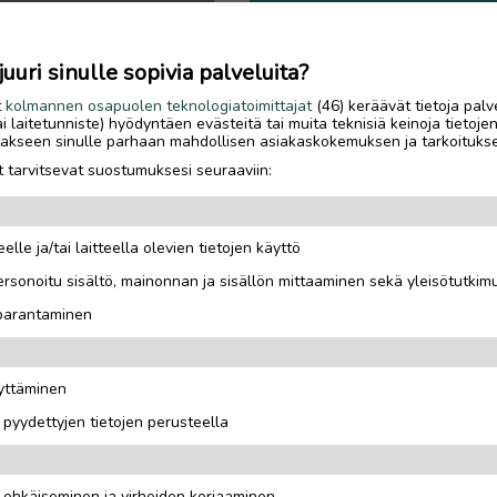
OTA YHTEYTTÄ ILMOITTAJ
uri sinulle sopivia palveluita?
t
kolmannen osapuolen teknologiatoimittajat
(46) keräävät tietoja palv
tai laitetunniste) hyödyntäen evästeitä tai muita teknisiä keinoja tietoje
jotakseen sinulle parhaan mahdollisen asiakaskokemuksen ja tarkoituks
 tarvitsevat suostumuksesi seuraaviin:
elle ja/tai laitteella olevien tietojen käyttö
rsonoitu sisältö, mainonnan ja sisällön mittaaminen sekä yleisötutkim
 parantaminen
äyttäminen
kaan.
i pyydettyjen tietojen perusteella
n ehkäiseminen ja virheiden korjaaminen