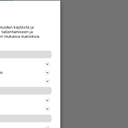
AAN
eluiden käytöstä ja
n tallentamiseen ja
en mukaisia mainoksia.
us