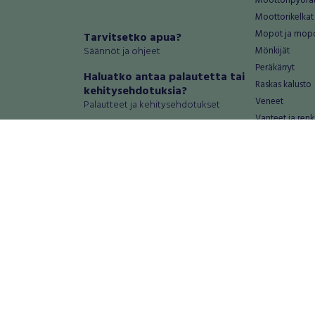
Moottoripyörä
Moottorikelkat
Mopot ja mop
Tarvitsetko apua?
Säännöt ja ohjeet
Mönkijät
Peräkärryt
Haluatko antaa palautetta tai
Raskas kalusto
kehitysehdotuksia?
Veneet
Palautteet ja kehitysehdotukset
Vanteet ja renk
Mainosta RegiOnlinessa
Varaosat ja tar
Käyttöehdot
Palvelut
Tietosuoja-asetukset
Antiikki ja
Tietoa Turvamaksu -palvelusta
Antiikkiesineet
Antiikkihuonek
Vanhat esineet
Vanhat huonek
Palvelut
Asunnot ja 
Asunnot
Autotallit ja va