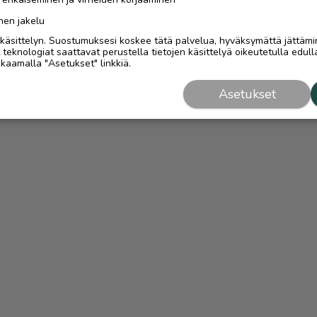
nen jakelu
i käsittelyn. Suostumuksesi koskee tätä palvelua, hyväksymättä jättämi
eknologiat saattavat perustella tietojen käsittelyä oikeutetulla edulla
kaamalla "Asetukset" linkkiä.
Asetukset