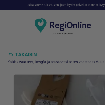
Julkaisimme tukisivuston, josta löydät palvelun säännöt, kys
undo
TAKAISIN
Kaikki
Vaatteet, kengät ja asusteet
Lasten vaatteet
Muut 
double_arrow
double_arrow
double_arrow