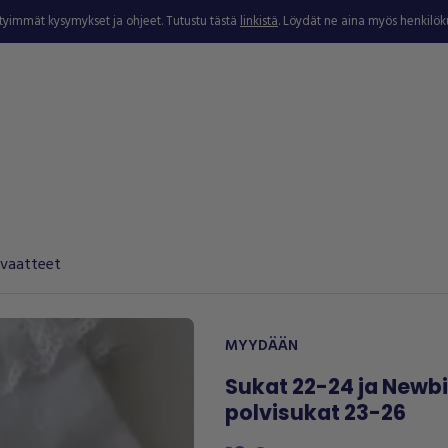
ytyimmät kysymykset ja ohjeet. Tutustu tästä
linkistä
. Löydät ne aina myös henkilö
vaatteet
MYYDÄÄN
Sukat 22-24 ja Newb
polvisukat 23-26