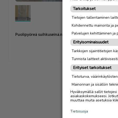
Tarkoitukset
Tietojen tallentaminen laitte
Kohdennettu mainonta ja pe
Palvelujen kehittäminen ja
Puolipyöreä suihkuseinä.n.80x195cm. Kirkasta lasia. Saran
Erityisominaisuudet
Tarkkojen sijaintitietojen k
Tunnista laitteet aktiivisest
Erityiset tarkoitukset
Tietoturva, väärinkäytöste
Mainonnan ja sisällön tekni
Hyväksymällä sallit tietojes
asiakaskokemukseesi. Jotkut t
muuttaa muita asetuksia klik
Tietosuoja