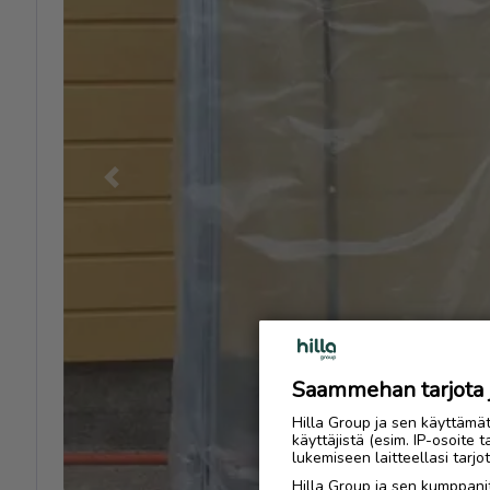
Previous
Saammehan tarjota ju
Hilla Group ja sen käyttämä
käyttäjistä (esim. IP-osoite 
lukemiseen laitteellasi tar
Hilla Group ja sen kumppanit