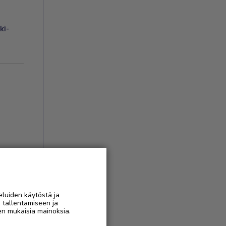
ki-
eluiden käytöstä ja
n tallentamiseen ja
AAN
en mukaisia mainoksia.