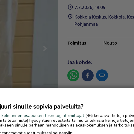
schedule
7.7.2026, 19.05
location_on
Kokkola Keskus
,
Kokkola
,
Kes
Pohjanmaa
Nouto
Toimitus
Next
Jaa kohde:
link
Ilmoittaja:
ALFFI
Katso ilmoittajan kaikki
uri sinulle sopivia palveluita?
ilmoitukset
(
21
)
t
kolmannen osapuolen teknologiatoimittajat
(46) keräävät tietoja palv
tai laitetunniste) hyödyntäen evästeitä tai muita teknisiä keinoja tietoje
OTA YHTEYTTÄ ILMOITTAJ
jotakseen sinulle parhaan mahdollisen asiakaskokemuksen ja tarkoituks
 tarvitsevat suostumuksesi seuraaviin: