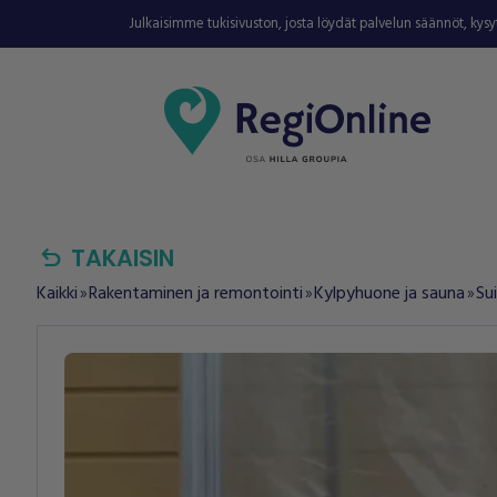
Julkaisimme tukisivuston, josta löydät palvelun säännöt, kys
undo
TAKAISIN
Kaikki
Rakentaminen ja remontointi
Kylpyhuone ja sauna
Su
double_arrow
double_arrow
double_arrow