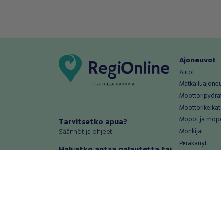
Ajoneuvot
Autot
Matkailuajone
Moottoripyörä
Moottorikelkat
Mopot ja mop
Tarvitsetko apua?
Säännöt ja ohjeet
Mönkijät
Peräkärryt
Haluatko antaa palautetta tai
Raskas kalusto
kehitysehdotuksia?
Veneet
Palautteet ja kehitysehdotukset
Vanteet ja renk
Mainosta RegiOnlinessa
Varaosat ja tar
Käyttöehdot
Palvelut
Tietosuoja-asetukset
Antiikki ja