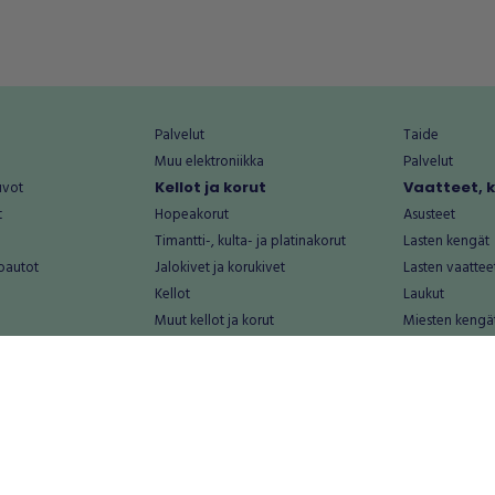
Palvelut
Taide
Muu elektroniikka
Palvelut
uvot
Kellot ja korut
Vaatteet, 
t
Hopeakorut
Asusteet
Timantti-, kulta- ja platinakorut
Lasten kengät
oautot
Jalokivet ja korukivet
Lasten vaattee
Kellot
Laukut
Muut kellot ja korut
Miesten kengä
Palvelut
Miesten vaatte
Koti ja asuminen
Naisten kengä
aat
Huonekalut ja säilytys
Naisten vaatte
vikkeet
Keittiötarvikkeet ja astiat
Nuorten kengä
Kodinkoneet ja tarvikkeet
Nuorten vaatt
 vanhat esineet
Kotitoimisto
Palvelut