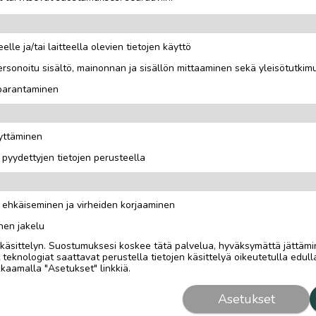
elle ja/tai laitteella olevien tietojen käyttö
rsonoitu sisältö, mainonnan ja sisällön mittaaminen sekä yleisötutkim
 parantaminen
oitu. Uusi. Ylimääräisenä.
äyttäminen
i pyydettyjen tietojen perusteella
n ehkäiseminen ja virheiden korjaaminen
nen jakelu
i käsittelyn. Suostumuksesi koskee tätä palvelua, hyväksymättä jättämi
eknologiat saattavat perustella tietojen käsittelyä oikeutetulla edulla
kaamalla "Asetukset" linkkiä.
Asetukset