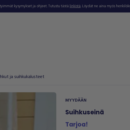
ytyimmät kysymykset ja ohjeet. Tutustu tästä
linkistä
. Löydät ne aina myös henkilö
ihkut ja suihkukalusteet
MYYDÄÄN
Suihkuseinä
Tarjoa!