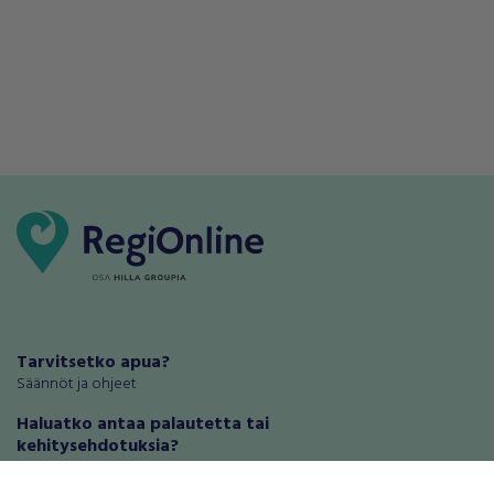
Tarvitsetko apua?
Säännöt ja ohjeet
Haluatko antaa palautetta tai
kehitysehdotuksia?
Palautteet ja kehitysehdotukset