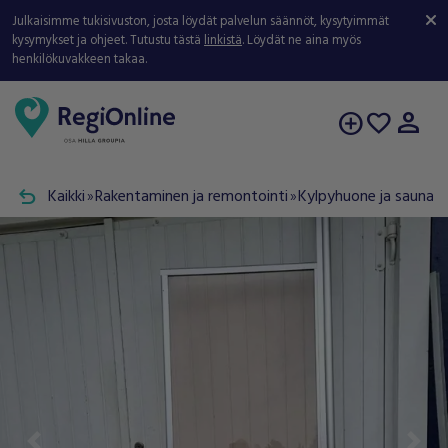
Julkaisimme tukisivuston, josta löydät palvelun säännöt, kysytyimmät
kysymykset ja ohjeet. Tutustu tästä
linkistä
. Löydät ne aina myös
henkilökuvakkeen takaa.
person
add_circle
favorite
undo
Kaikki
Rakentaminen ja remontointi
Kylpyhuone ja sauna
double_arrow
double_arrow
double_arrow