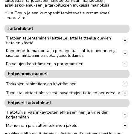
laitteellasi tarjotakseen sinulle parhaan mahdollisen
Korkeus 1.84m
asiakaskokemuksen ja tarkoituksen mukaisia mainoksia.
Hilla Group ja sen kumppanit tarvitsevat suostumuksesi
seuraaviin:
Nouto
Toimitus
Tarkoitukset
Tietojen tallentaminen laitteelle ja/tai laitteella olevien
link
tietojen käyttö
Kohdennettu mainonta ja personoitu sisältö, mainonnan ja
sisällön mittaaminen sekä yleisötutkimus
Ilmoittaja:
Camilla Heinua
Katso ilmoittajan kaikki ilmoitukset
(
2
)
Palvelujen kehittäminen ja parantaminen
Erityisominaisuudet
OTA YHTEYTTÄ ILMOITTAJAAN
Tarkkojen sijaintitietojen käyttäminen
Tunnista laitteet aktiivisesti pyydettyjen tietojen perusteella
Erityiset tarkoitukset
Tietoturva, väärinkäytösten ehkäiseminen ja virheiden
korjaaminen
Mainonnan ja sisällön tekninen jakelu
Hyväksymällä sallit tietojesi käsittelyn. Suostumuksesi koskee