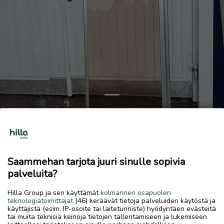
Previous
Next
Suihkuseinä
30 €
27.5.2026, 20.16
favorite
Saammehan tarjota juuri sinulle sopivia
location_on
Rytimäki
,
Kokkola
,
Keski-Pohjanmaa
palveluita?
Myydään
Hilla Group ja sen käyttämät
kolmannen osapuolen
teknologiatoimittajat
(46) keräävät tietoja palveluiden käytöstä ja
Myydään suihkuseinä , pronssi lasi.
käyttäjistä (esim. IP-osoite tai laitetunniste) hyödyntäen evästeitä
Leveys 70cm
tai muita teknisiä keinoja tietojen tallentamiseen ja lukemiseen