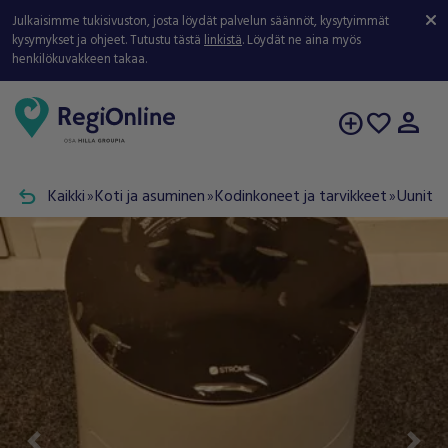
Julkaisimme tukisivuston, josta löydät palvelun säännöt, kysytyimmät
kysymykset ja ohjeet. Tutustu tästä
linkistä
. Löydät ne aina myös
henkilökuvakkeen takaa.
person
add_circle
favorite
undo
Kaikki
Koti ja asuminen
Kodinkoneet ja tarvikkeet
Uunit ja
double_arrow
double_arrow
double_arrow