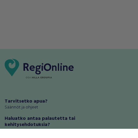
Tarvitsetko apua?
Säännöt ja ohjeet
Haluatko antaa palautetta tai
kehitysehdotuksia?
Palautteet ja kehitysehdotukset