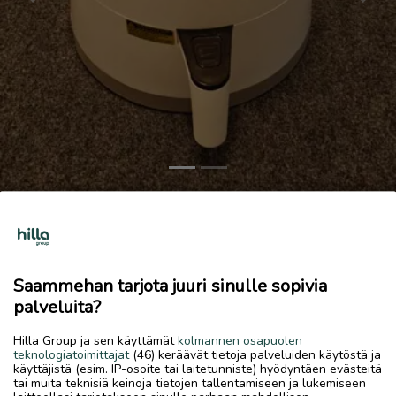
Previous
Next
Ströme airfryer
30 €
12.6.2026, 18.18
favorite
Saammehan tarjota juuri sinulle sopivia
location_on
Kokkola Keskus
,
Kokkola
,
Keski-Pohjanmaa
palveluita?
Myydään
Hilla Group ja sen käyttämät
kolmannen osapuolen
teknologiatoimittajat
(46) keräävät tietoja palveluiden käytöstä ja
Käyttämätön, muovi vielä päällä. Takuu mennyt jo umpeen.
käyttäjistä (esim. IP-osoite tai laitetunniste) hyödyntäen evästeitä
https://www.verkkokauppa.com/fi/product/554698/Strome-
tai muita teknisiä keinoja tietojen tallentamiseen ja lukemiseen