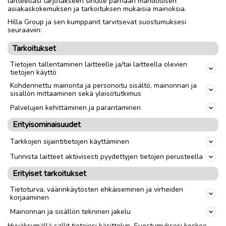
laitteellasi tarjotakseen sinulle parhaan mahdollisen
Hot-Air-Fryer-airfryer
asiakaskokemuksen ja tarkoituksen mukaisia mainoksia.
Hilla Group ja sen kumppanit tarvitsevat suostumuksesi
seuraaviin:
Nouto
Toimitus
Tarkoitukset
Tietojen tallentaminen laitteelle ja/tai laitteella olevien
link
tietojen käyttö
Kohdennettu mainonta ja personoitu sisältö, mainonnan ja
sisällön mittaaminen sekä yleisötutkimus
Ilmoittaja:
Joni
Katso ilmoittajan kaikki ilmoitukset
(
1
)
Palvelujen kehittäminen ja parantaminen
Erityisominaisuudet
OTA YHTEYTTÄ ILMOITTAJAAN
Tarkkojen sijaintitietojen käyttäminen
Tunnista laitteet aktiivisesti pyydettyjen tietojen perusteella
Erityiset tarkoitukset
Tietoturva, väärinkäytösten ehkäiseminen ja virheiden
korjaaminen
Mainonnan ja sisällön tekninen jakelu
Hyväksymällä sallit tietojesi käsittelyn. Suostumuksesi koskee