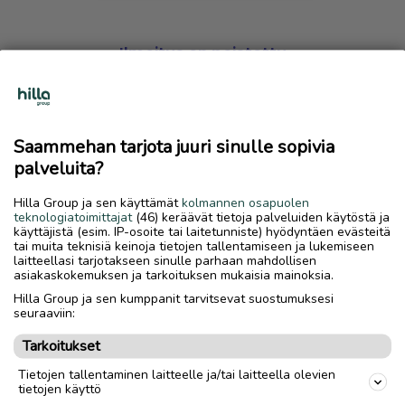
Ilmoitus on poistettu
Harmillista, mutta hakemasi ilmoitus on valitettavasti
poistettu palvelusta.
Saammehan tarjota juuri sinulle sopivia
Siirry etusivulle
palveluita?
Hilla Group ja sen käyttämät
kolmannen osapuolen
teknologiatoimittajat
(46) keräävät tietoja palveluiden käytöstä ja
käyttäjistä (esim. IP-osoite tai laitetunniste) hyödyntäen evästeitä
tai muita teknisiä keinoja tietojen tallentamiseen ja lukemiseen
laitteellasi tarjotakseen sinulle parhaan mahdollisen
asiakaskokemuksen ja tarkoituksen mukaisia mainoksia.
Hilla Group ja sen kumppanit tarvitsevat suostumuksesi
seuraaviin:
Tarkoitukset
Tietojen tallentaminen laitteelle ja/tai laitteella olevien
tietojen käyttö