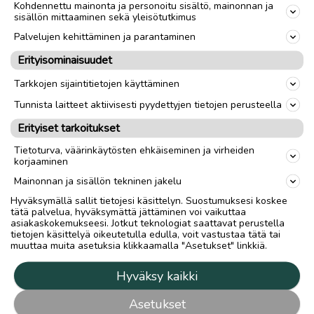
Kohdennettu mainonta ja personoitu sisältö, mainonnan ja
sisällön mittaaminen sekä yleisötutkimus
Palvelujen kehittäminen ja parantaminen
Erityisominaisuudet
Tarkkojen sijaintitietojen käyttäminen
Tunnista laitteet aktiivisesti pyydettyjen tietojen perusteella
Erityiset tarkoitukset
Tietoturva, väärinkäytösten ehkäiseminen ja virheiden
korjaaminen
Mainonnan ja sisällön tekninen jakelu
Hyväksymällä sallit tietojesi käsittelyn. Suostumuksesi koskee
tätä palvelua, hyväksymättä jättäminen voi vaikuttaa
asiakaskokemukseesi. Jotkut teknologiat saattavat perustella
tietojen käsittelyä oikeutetulla edulla, voit vastustaa tätä tai
muuttaa muita asetuksia klikkaamalla "Asetukset" linkkiä.
Hyväksy kaikki
Asetukset