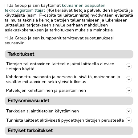
Kaikki pelaa.
Hilla Group ja sen käyttämät
kolmannen osapuolen
teknologiatoimittajat
(46) keräävät tietoja palveluiden käytöstä ja
Viime syksynä vaihdettu akku ja leikkuupöydän remmi.
käyttäjistä (esim. IP-osoite tai laitetunniste) hyödyntäen evästeitä
tai muita teknisiä keinoja tietojen tallentamiseen ja lukemiseen
laitteellasi tarjotakseen sinulle parhaan mahdollisen
Viime kesänä vaihdettu eturenkaat.
asiakaskokemuksen ja tarkoituksen mukaisia mainoksia.
Hilla Group ja sen kumppanit tarvitsevat suostumuksesi
Kuljetus lisähinnasta.
seuraaviin:
Tarkoitukset
Toimitus lähialueelle
Toimitus
Tietojen tallentaminen laitteelle ja/tai laitteella olevien
tietojen käyttö
Nouto
Kohdennettu mainonta ja personoitu sisältö, mainonnan ja
sisällön mittaaminen sekä yleisötutkimus
link
Palvelujen kehittäminen ja parantaminen
Erityisominaisuudet
Ilmoittaja:
Joosua
Tarkkojen sijaintitietojen käyttäminen
Katso ilmoittajan kaikki ilmoitukset
(
1
)
Tunnista laitteet aktiivisesti pyydettyjen tietojen perusteella
OTA YHTEYTTÄ ILMOITTAJAAN
Erityiset tarkoitukset