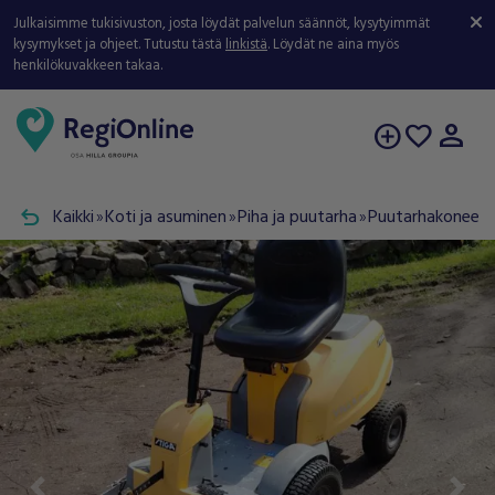
Julkaisimme tukisivuston, josta löydät palvelun säännöt, kysytyimmät
kysymykset ja ohjeet. Tutustu tästä
linkistä
. Löydät ne aina myös
henkilökuvakkeen takaa.
person
add_circle
favorite
undo
Kaikki
Koti ja asuminen
Piha ja puutarha
Puutarhakoneet j
double_arrow
double_arrow
double_arrow