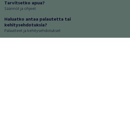
Tarvitsetko apua?
Säännöt ja ohjeet
Haluatko antaa palautetta tai
kehitysehdotuksia?
Palautteet ja kehitysehdotukset
Mainosta RegiOnlinessa
Käyttöehdot
Tietosuoja-asetukset
Tietoa Turvamaksu -palvelusta
Ajoneuvot
Asunnot
Autot
Autotallit ja varastot
Matkailuajoneuvot
Loma-asunnot
Moottoripyörät
Maa- ja metsätilat
Moottorikelkat
Toimitilat
Mopot ja mopoautot
Tontit
Mönkijät
Palvelut
Peräkärryt
Elektroniikka
Raskas kalusto
Puhelimet ja puhelintarvikkeet