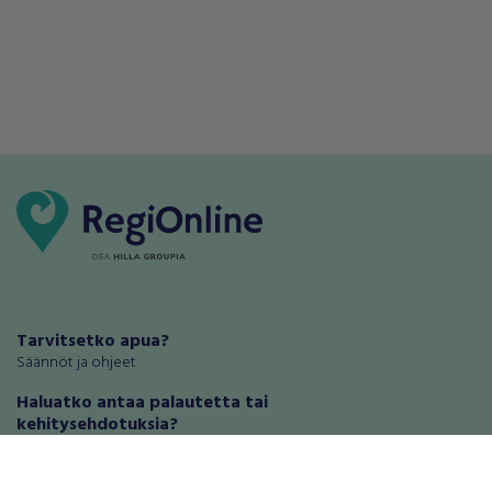
Tarvitsetko apua?
Säännöt ja ohjeet
Haluatko antaa palautetta tai
kehitysehdotuksia?
Palautteet ja kehitysehdotukset
Mainosta RegiOnlinessa