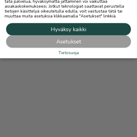
tätä palvelua, hyväksymättä jättäminen voi vaikuttaa
asiakaskokemukseesi. Jotkut teknologiat saattavat perustella
tietojen käsittelyä oikeutetulla edulla, voit vastustaa tätä tai
muuttaa muita asetuksia klikkaamalla "Asetukset" linkkiä.
Hyväksy kaikki
Asetukset
Tietosuoja