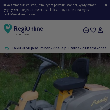
Julkaisimme tukisivuston, josta löydät palvelun säännöt, kysytyimmät
kysymykset ja ohjeet. Tutustu tästä
linkistä
. Löydät ne aina myös
henkilökuvakkeen takaa.
person
add_circle
favorite
undo
Kaikki
Koti ja asuminen
Piha ja puutarha
Puutarhakoneet j
double_arrow
double_arrow
double_arrow