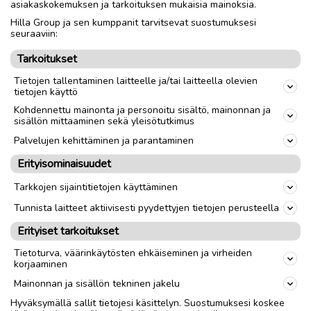
asiakaskokemuksen ja tarkoituksen mukaisia mainoksia.
Hilla Group ja sen kumppanit tarvitsevat suostumuksesi
Nouto
Toimitus
seuraaviin:
Tarkoitukset
link
Tietojen tallentaminen laitteelle ja/tai laitteella olevien
tietojen käyttö
Kohdennettu mainonta ja personoitu sisältö, mainonnan ja
Ilmoittaja:
Hannu
sisällön mittaaminen sekä yleisötutkimus
Katso ilmoittajan kaikki ilmoitukset
(
15
)
Palvelujen kehittäminen ja parantaminen
Erityisominaisuudet
OTA YHTEYTTÄ ILMOITTAJAAN
Tarkkojen sijaintitietojen käyttäminen
Tunnista laitteet aktiivisesti pyydettyjen tietojen perusteella
Erityiset tarkoitukset
Tietoturva, väärinkäytösten ehkäiseminen ja virheiden
korjaaminen
Mainonnan ja sisällön tekninen jakelu
Hyväksymällä sallit tietojesi käsittelyn. Suostumuksesi koskee