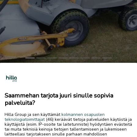
Previous
Next
Stiga Ready ruohonleikkuri
950 €
Saammehan tarjota juuri sinulle sopivia
16.6.2026, 18.15
favorite
palveluita?
location_on
Sokoja
,
Kokkola
,
Keski-Pohjanmaa
Hilla Group ja sen käyttämät
kolmannen osapuolen
Myydään
teknologiatoimittajat
(46) keräävät tietoja palveluiden käytöstä ja
käyttäjistä (esim. IP-osoite tai laitetunniste) hyödyntäen evästeitä
Stiga Ready ruohonleikkuri, etuleikkurilla. Toimiva peli. 10.5
tai muita teknisiä keinoja tietojen tallentamiseen ja lukemiseen
brigsin moottorilla. Akku uusittu. Tervetuloa testaamaan.
laitteellasi tarjotakseen sinulle parhaan mahdollisen