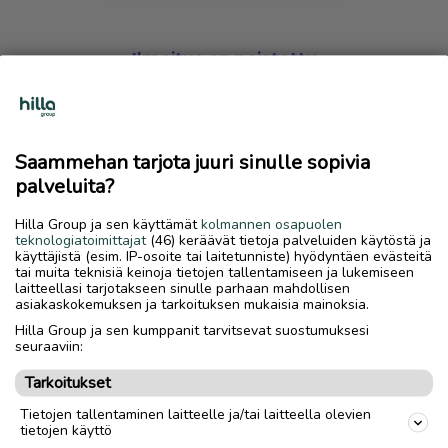
Ilmoitus on poistettu
Harmillista, mutta hakemasi ilmoitus on valitettavasti
poistettu palvelusta.
Saammehan tarjota juuri sinulle sopivia
Siirry etusivulle
palveluita?
Hilla Group ja sen käyttämät
kolmannen osapuolen
teknologiatoimittajat
(46) keräävät tietoja palveluiden käytöstä ja
käyttäjistä (esim. IP-osoite tai laitetunniste) hyödyntäen evästeitä
tai muita teknisiä keinoja tietojen tallentamiseen ja lukemiseen
laitteellasi tarjotakseen sinulle parhaan mahdollisen
asiakaskokemuksen ja tarkoituksen mukaisia mainoksia.
Hilla Group ja sen kumppanit tarvitsevat suostumuksesi
seuraaviin:
Tarkoitukset
Tietojen tallentaminen laitteelle ja/tai laitteella olevien
tietojen käyttö