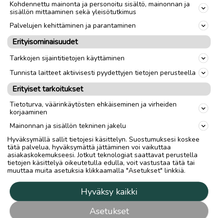
Kohdennettu mainonta ja personoitu sisältö, mainonnan ja
sisällön mittaaminen sekä yleisötutkimus
Palvelujen kehittäminen ja parantaminen
Erityisominaisuudet
Tarkkojen sijaintitietojen käyttäminen
Tunnista laitteet aktiivisesti pyydettyjen tietojen perusteella
Erityiset tarkoitukset
Tietoturva, väärinkäytösten ehkäiseminen ja virheiden
korjaaminen
Mainonnan ja sisällön tekninen jakelu
Hyväksymällä sallit tietojesi käsittelyn. Suostumuksesi koskee
tätä palvelua, hyväksymättä jättäminen voi vaikuttaa
asiakaskokemukseesi. Jotkut teknologiat saattavat perustella
tietojen käsittelyä oikeutetulla edulla, voit vastustaa tätä tai
muuttaa muita asetuksia klikkaamalla "Asetukset" linkkiä.
Hyväksy kaikki
Asetukset