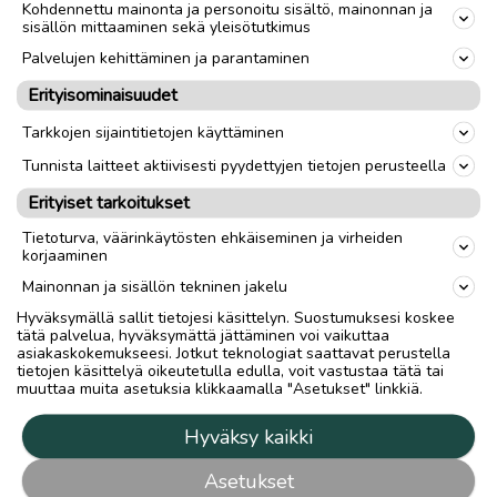
Kohdennettu mainonta ja personoitu sisältö, mainonnan ja
sisällön mittaaminen sekä yleisötutkimus
Palvelujen kehittäminen ja parantaminen
Erityisominaisuudet
Tarkkojen sijaintitietojen käyttäminen
Tunnista laitteet aktiivisesti pyydettyjen tietojen perusteella
Erityiset tarkoitukset
Tietoturva, väärinkäytösten ehkäiseminen ja virheiden
korjaaminen
Mainonnan ja sisällön tekninen jakelu
Hyväksymällä sallit tietojesi käsittelyn. Suostumuksesi koskee
tätä palvelua, hyväksymättä jättäminen voi vaikuttaa
asiakaskokemukseesi. Jotkut teknologiat saattavat perustella
tietojen käsittelyä oikeutetulla edulla, voit vastustaa tätä tai
muuttaa muita asetuksia klikkaamalla "Asetukset" linkkiä.
Hyväksy kaikki
Asetukset