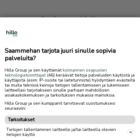
Ilmoitus on poistettu
Harmillista, mutta hakemasi ilmoitus on valitettavasti
poistettu palvelusta.
Saammehan tarjota juuri sinulle sopivia
Siirry etusivulle
palveluita?
Hilla Group ja sen käyttämät
kolmannen osapuolen
teknologiatoimittajat
(46) keräävät tietoja palveluiden käytöstä ja
käyttäjistä (esim. IP-osoite tai laitetunniste) hyödyntäen evästeitä
tai muita teknisiä keinoja tietojen tallentamiseen ja lukemiseen
laitteellasi tarjotakseen sinulle parhaan mahdollisen
asiakaskokemuksen ja tarkoituksen mukaisia mainoksia.
Hilla Group ja sen kumppanit tarvitsevat suostumuksesi
seuraaviin:
Tarkoitukset
Tietojen tallentaminen laitteelle ja/tai laitteella olevien
tietojen käyttö