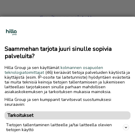
Ilmoitus on poistettu
Harmillista, mutta hakemasi ilmoitus on valitettavasti
poistettu palvelusta.
Saammehan tarjota juuri sinulle sopivia
Siirry etusivulle
palveluita?
Hilla Group ja sen käyttämät
kolmannen osapuolen
teknologiatoimittajat
(46) keräävät tietoja palveluiden käytöstä ja
käyttäjistä (esim. IP-osoite tai laitetunniste) hyödyntäen evästeitä
tai muita teknisiä keinoja tietojen tallentamiseen ja lukemiseen
laitteellasi tarjotakseen sinulle parhaan mahdollisen
asiakaskokemuksen ja tarkoituksen mukaisia mainoksia.
Hilla Group ja sen kumppanit tarvitsevat suostumuksesi
seuraaviin:
Tarkoitukset
Tietojen tallentaminen laitteelle ja/tai laitteella olevien
tietojen käyttö