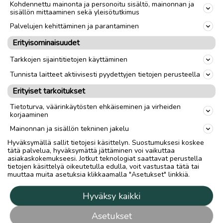
Kohdennettu mainonta ja personoitu sisältö, mainonnan ja
sisällön mittaaminen sekä yleisötutkimus
Palvelujen kehittäminen ja parantaminen
Erityisominaisuudet
Tarkkojen sijaintitietojen käyttäminen
Tunnista laitteet aktiivisesti pyydettyjen tietojen perusteella
Erityiset tarkoitukset
Tietoturva, väärinkäytösten ehkäiseminen ja virheiden
korjaaminen
Mainonnan ja sisällön tekninen jakelu
Hyväksymällä sallit tietojesi käsittelyn. Suostumuksesi koskee
tätä palvelua, hyväksymättä jättäminen voi vaikuttaa
asiakaskokemukseesi. Jotkut teknologiat saattavat perustella
tietojen käsittelyä oikeutetulla edulla, voit vastustaa tätä tai
muuttaa muita asetuksia klikkaamalla "Asetukset" linkkiä.
Hyväksy kaikki
Asetukset