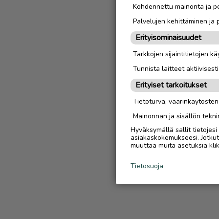
Kohdennettu mainonta ja pe
Palvelujen kehittäminen ja
Erityisominaisuudet
Tarkkojen sijaintitietojen k
Tunnista laitteet aktiivisest
Erityiset tarkoitukset
Tietoturva, väärinkäytöste
Mainonnan ja sisällön tekni
Hyväksymällä sallit tietojes
asiakaskokemukseesi. Jotkut t
muuttaa muita asetuksia klik
Tietosuoja