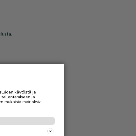
lusta.
eluiden käytöstä ja
n tallentamiseen ja
en mukaisia mainoksia.