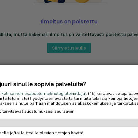
Ilmoitus on poistettu
llista, mutta hakemasi ilmoitus on valitettavasti poistettu palve
Siirry etusivulle
uri sinulle sopivia palveluita?
t
kolmannen osapuolen teknologiatoimittajat
(46) keräävät tietoja palv
tai laitetunniste) hyödyntäen evästeitä tai muita teknisiä keinoja tietoje
jotakseen sinulle parhaan mahdollisen asiakaskokemuksen ja tarkoituks
 tarvitsevat suostumuksesi seuraaviin:
elle ja/tai laitteella olevien tietojen käyttö