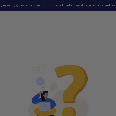
ytyimmät kysymykset ja ohjeet. Tutustu tästä
linkistä
. Löydät ne aina myös henkilö