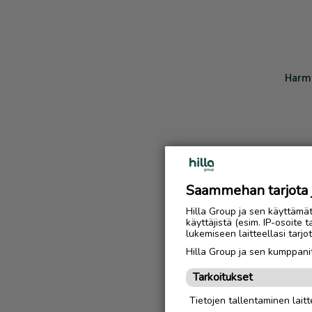
Harmi
Saammehan tarjota ju
Hilla Group ja sen käyttämä
käyttäjistä (esim. IP-osoite 
lukemiseen laitteellasi tar
Hilla Group ja sen kumppanit
Tarkoitukset
Tietojen tallentaminen laitte