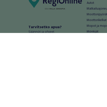
Autot
Matkailuajone
Moottoripyörä
Moottorikelkat
Mopot ja mop
Tarvitsetko apua?
Säännöt ja ohjeet
Mönkijät
Peräkärryt
Haluatko antaa palautetta tai
Raskas kalusto
kehitysehdotuksia?
Veneet
Palautteet ja kehitysehdotukset
Vanteet ja renk
Mainosta RegiOnlinessa
Varaosat ja tar
Käyttöehdot
Palvelut
Tietosuoja-asetukset
Antiikki ja
Tietoa Turvamaksu -palvelusta
Antiikkiesineet
Antiikkihuonek
Vanhat esineet
Vanhat huonek
Palvelut
Asunnot ja 