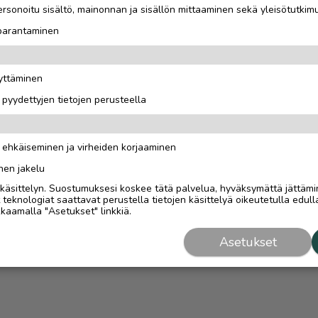
rsonoitu sisältö, mainonnan ja sisällön mittaaminen sekä yleisötutkim
 parantaminen
äyttäminen
i pyydettyjen tietojen perusteella
n ehkäiseminen ja virheiden korjaaminen
nen jakelu
i käsittelyn. Suostumuksesi koskee tätä palvelua, hyväksymättä jättämi
eknologiat saattavat perustella tietojen käsittelyä oikeutetulla edulla
kaamalla "Asetukset" linkkiä.
Asetukset