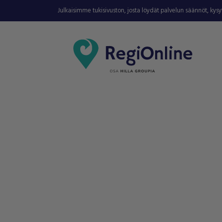
Julkaisimme tukisivuston, josta löydät palvelun säännöt, kys