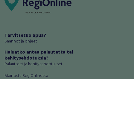
Tarvitsetko apua?
Säännöt ja ohjeet
Haluatko antaa palautetta tai
kehitysehdotuksia?
Palautteet ja kehitysehdotukset
Mainosta RegiOnlinessa
Käyttöehdot
Tietosuoja-asetukset
Tietoa Turvamaksu -palvelusta
Ajoneuvot
Asunnot
Autot
Autotallit ja varastot
Matkailuajoneuvot
Loma-asunnot
Moottoripyörät
Maa- ja metsätilat