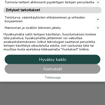
Tunnista laitteet aktiivisesti pyydettyjen tietojen perusteella
Ilmoittaja:
Jussi
Erityiset tarkoitukset
Katso ilmoittajan kaikki ilmoitukset
(
21
)
Tietoturva, väärinkäytösten ehkäiseminen ja virheiden
korjaaminen
OTA YHTEYTTÄ ILMOITTAJAAN
Mainonnan ja sisällön tekninen jakelu
Hyväksymällä sallit tietojesi käsittelyn. Suostumuksesi koskee
tätä palvelua, hyväksymättä jättäminen voi vaikuttaa
asiakaskokemukseesi. Jotkut teknologiat saattavat perustella
tietojen käsittelyä oikeutetulla edulla, voit vastustaa tätä tai
muuttaa muita asetuksia klikkaamalla "Asetukset" linkkiä.
Hyväksy kaikki
Asetukset
Tietosuoja