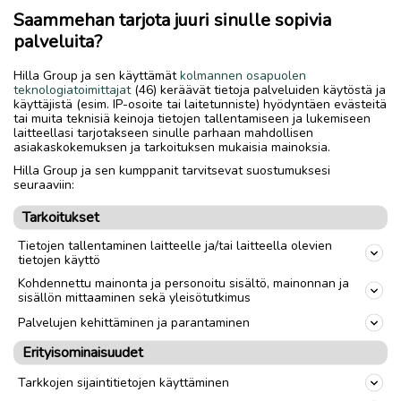
-Hiilikuitukeula
Saammehan tarjota juuri sinulle sopivia
-Vaihteisto SRAM Apex 2x10(takapakka uusittu 2-300km
palveluita?
sitten)
-Aerotangot
Hilla Group ja sen käyttämät
kolmannen osapuolen
Toimiva ja ajokuntoinen
teknologiatoimittajat
(46) keräävät tietoja palveluiden käytöstä ja
Lukkopolkimet ei sisälly, kuvan polkimet löytyy koeajoa
käyttäjistä (esim. IP-osoite tai laitetunniste) hyödyntäen evästeitä
tai muita teknisiä keinoja tietojen tallentamiseen ja lukemiseen
varten.
laitteellasi tarjotakseen sinulle parhaan mahdollisen
990e/tarjous.
asiakaskokemuksen ja tarkoituksen mukaisia mainoksia.
Vain nouto seinäjoelta
Hilla Group ja sen kumppanit tarvitsevat suostumuksesi
Parhaiten olen tavoitettavissa viestillä päivisin klo 8-20.
seuraaviin:
Nolla neljäsataa 677-171
Tarkoitukset
Tietojen tallentaminen laitteelle ja/tai laitteella olevien
Nouto
Toimitus
tietojen käyttö
Kohdennettu mainonta ja personoitu sisältö, mainonnan ja
Tuumakoko
27,5"
sisällön mittaaminen sekä yleisötutkimus
Palvelujen kehittäminen ja parantaminen
Sukupuoli
Unisex
Erityisominaisuudet
link
Tarkkojen sijaintitietojen käyttäminen