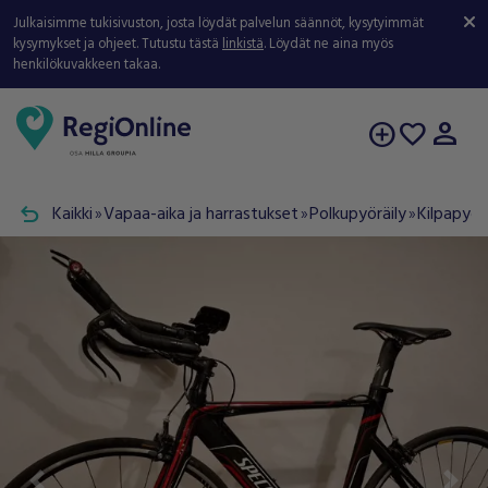
Julkaisimme tukisivuston, josta löydät palvelun säännöt, kysytyimmät
kysymykset ja ohjeet. Tutustu tästä
linkistä
. Löydät ne aina myös
henkilökuvakkeen takaa.
person
add_circle
favorite
undo
Kaikki
Vapaa-aika ja harrastukset
Polkupyöräily
Kilpapyör
double_arrow
double_arrow
double_arrow