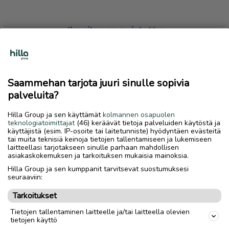
Ilmoitus on poistettu
Harmillista, mutta hakemasi ilmoitus on valitettavasti
poistettu palvelusta.
Saammehan tarjota juuri sinulle sopivia
Siirry etusivulle
palveluita?
Hilla Group ja sen käyttämät
kolmannen osapuolen
teknologiatoimittajat
(46) keräävät tietoja palveluiden käytöstä ja
käyttäjistä (esim. IP-osoite tai laitetunniste) hyödyntäen evästeitä
tai muita teknisiä keinoja tietojen tallentamiseen ja lukemiseen
laitteellasi tarjotakseen sinulle parhaan mahdollisen
asiakaskokemuksen ja tarkoituksen mukaisia mainoksia.
Hilla Group ja sen kumppanit tarvitsevat suostumuksesi
seuraaviin:
Tarkoitukset
Tietojen tallentaminen laitteelle ja/tai laitteella olevien
tietojen käyttö