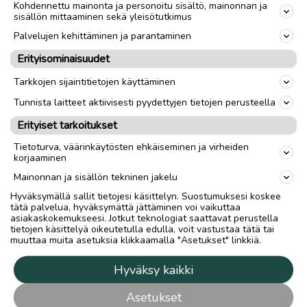
Kohdennettu mainonta ja personoitu sisältö, mainonnan ja
sisällön mittaaminen sekä yleisötutkimus
Palvelujen kehittäminen ja parantaminen
Erityisominaisuudet
Tarkkojen sijaintitietojen käyttäminen
Tunnista laitteet aktiivisesti pyydettyjen tietojen perusteella
Erityiset tarkoitukset
Tietoturva, väärinkäytösten ehkäiseminen ja virheiden
korjaaminen
Mainonnan ja sisällön tekninen jakelu
Hyväksymällä sallit tietojesi käsittelyn. Suostumuksesi koskee
tätä palvelua, hyväksymättä jättäminen voi vaikuttaa
asiakaskokemukseesi. Jotkut teknologiat saattavat perustella
tietojen käsittelyä oikeutetulla edulla, voit vastustaa tätä tai
muuttaa muita asetuksia klikkaamalla "Asetukset" linkkiä.
Hyväksy kaikki
Asetukset