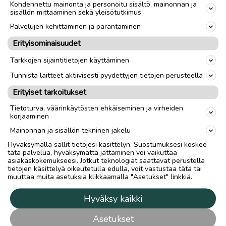
Kohdennettu mainonta ja personoitu sisältö, mainonnan ja
sisällön mittaaminen sekä yleisötutkimus
Palvelujen kehittäminen ja parantaminen
Erityisominaisuudet
Tarkkojen sijaintitietojen käyttäminen
Tunnista laitteet aktiivisesti pyydettyjen tietojen perusteella
Erityiset tarkoitukset
Tietoturva, väärinkäytösten ehkäiseminen ja virheiden
korjaaminen
Mainonnan ja sisällön tekninen jakelu
Hyväksymällä sallit tietojesi käsittelyn. Suostumuksesi koskee
tätä palvelua, hyväksymättä jättäminen voi vaikuttaa
asiakaskokemukseesi. Jotkut teknologiat saattavat perustella
tietojen käsittelyä oikeutetulla edulla, voit vastustaa tätä tai
muuttaa muita asetuksia klikkaamalla "Asetukset" linkkiä.
Hyväksy kaikki
Asetukset