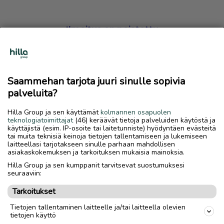
Ilmoitus on poistettu
Harmillista, mutta hakemasi ilmoitus on valitettavasti
poistettu palvelusta.
Saammehan tarjota juuri sinulle sopivia
Siirry etusivulle
palveluita?
Hilla Group ja sen käyttämät
kolmannen osapuolen
teknologiatoimittajat
(46) keräävät tietoja palveluiden käytöstä ja
käyttäjistä (esim. IP-osoite tai laitetunniste) hyödyntäen evästeitä
tai muita teknisiä keinoja tietojen tallentamiseen ja lukemiseen
laitteellasi tarjotakseen sinulle parhaan mahdollisen
asiakaskokemuksen ja tarkoituksen mukaisia mainoksia.
Hilla Group ja sen kumppanit tarvitsevat suostumuksesi
seuraaviin:
Tarkoitukset
Tietojen tallentaminen laitteelle ja/tai laitteella olevien
tietojen käyttö