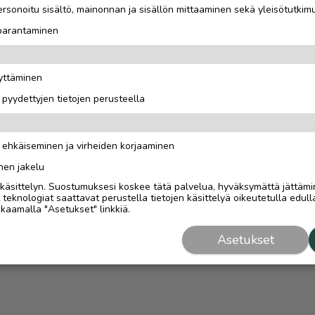
rsonoitu sisältö, mainonnan ja sisällön mittaaminen sekä yleisötutkim
 parantaminen
äyttäminen
i pyydettyjen tietojen perusteella
n ehkäiseminen ja virheiden korjaaminen
nen jakelu
i käsittelyn. Suostumuksesi koskee tätä palvelua, hyväksymättä jättämi
eknologiat saattavat perustella tietojen käsittelyä oikeutetulla edulla
kaamalla "Asetukset" linkkiä.
Asetukset