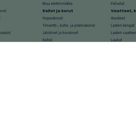
Muu elektroniikka
Palvelut
uvot
Kellot ja korut
Vaatteet, 
t
Hopeakorut
Asusteet
Timantti-, kulta- ja platinakorut
Lasten kengät
oautot
Jalokivet ja korukivet
Lasten vaattee
Kellot
Laukut
Muut kellot ja korut
Miesten kengä
Palvelut
Miesten vaatte
Koti ja asuminen
Naisten kengä
aat
Huonekalut ja säilytys
Naisten vaatte
vikkeet
Keittiötarvikkeet ja astiat
Nuorten kengä
Kodinkoneet ja tarvikkeet
Nuorten vaatt
 vanhat esineet
Kotitoimisto
Palvelut
Kylpyhuone ja sauna
Vapaa-aika
alut
Lasten tarvikkeet ja lelut
Airsoft
Luonnonvaraiset tuotteet
Askartelu ja kä
alut
Piha ja puutarha
Eläintarvikkeet
Sisustaminen ja design
Kirjat ja lehdet
tontit
Muu koti ja asuminen
Leffat