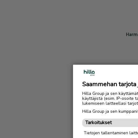
Harmi
Saammehan tarjota ju
Hilla Group ja sen käyttämä
käyttäjistä (esim. IP-osoite 
lukemiseen laitteellasi tar
Hilla Group ja sen kumppanit
Tarkoitukset
Tietojen tallentaminen laitte