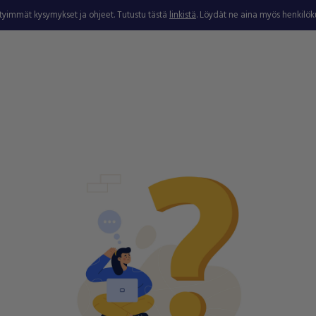
ytyimmät kysymykset ja ohjeet. Tutustu tästä
linkistä
. Löydät ne aina myös henkilö