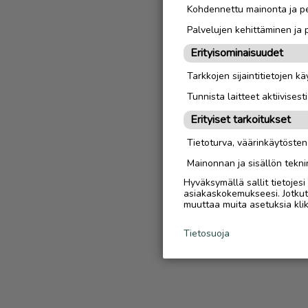
Kohdennettu mainonta ja pe
Palvelujen kehittäminen ja
Erityisominaisuudet
Tarkkojen sijaintitietojen k
Tunnista laitteet aktiivisest
Erityiset tarkoitukset
Tietoturva, väärinkäytöste
Mainonnan ja sisällön tekni
Hyväksymällä sallit tietojes
asiakaskokemukseesi. Jotkut t
muuttaa muita asetuksia klik
Tietosuoja