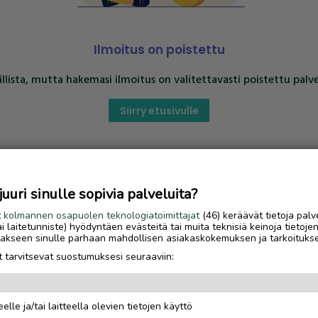
Ilmoitus on poistettu
llista, mutta hakemasi ilmoitus on valitettavasti poistettu palve
Siirry etusivulle
uri sinulle sopivia palveluita?
t
kolmannen osapuolen teknologiatoimittajat
(46) keräävät tietoja palv
tai laitetunniste) hyödyntäen evästeitä tai muita teknisiä keinoja tietoje
jotakseen sinulle parhaan mahdollisen asiakaskokemuksen ja tarkoituks
 tarvitsevat suostumuksesi seuraaviin:
elle ja/tai laitteella olevien tietojen käyttö