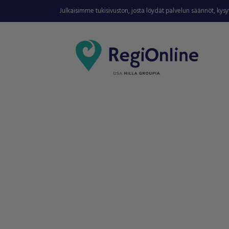
Julkaisimme tukisivuston, josta löydät palvelun säännöt, kys