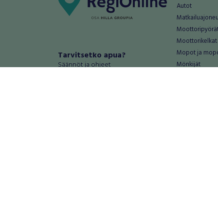
Autot
Matkailuajone
Moottoripyörä
Moottorikelkat
Mopot ja mop
Tarvitsetko apua?
Säännöt ja ohjeet
Mönkijät
Peräkärryt
Haluatko antaa palautetta tai
Raskas kalusto
kehitysehdotuksia?
Veneet
Palautteet ja kehitysehdotukset
Vanteet ja renk
Mainosta RegiOnlinessa
Varaosat ja tar
Käyttöehdot
Palvelut
Tietosuoja-asetukset
Antiikki ja
Tietoa Turvamaksu -palvelusta
Antiikkiesineet
Antiikkihuonek
Vanhat esineet
Vanhat huonek
Palvelut
Asunnot ja 