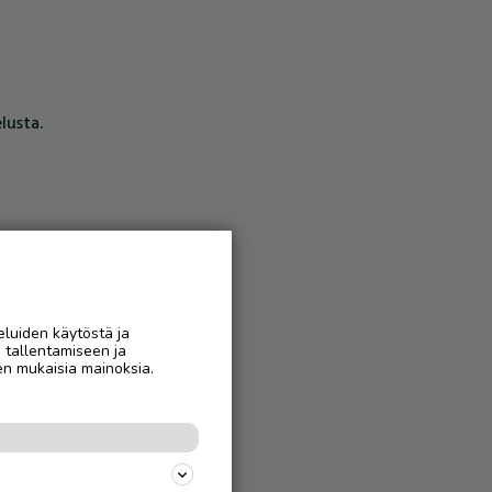
lusta.
eluiden käytöstä ja
n tallentamiseen ja
en mukaisia mainoksia.