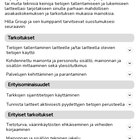
tai muita teknisiä keinoja tietojen tallentamiseen ja lukemiseen
laitteellasi tarjotakseen sinulle parhaan mahdollisen
asiakaskokemuksen ja tarkoituksen mukaisia mainoksia.
Nouto
Toimitus
Hilla Group ja sen kumppanit tarvitsevat suostumuksesi
Koko
33
seuraaviin:
Sukupuoli
Unisex
Tarkoitukset
Tietojen tallentaminen laitteelle ja/tai laitteella olevien
tietojen käyttö
link
Kohdennettu mainonta ja personoitu sisältö, mainonnan ja
sisällön mittaaminen sekä yleisötutkimus
Palvelujen kehittäminen ja parantaminen
Ilmoittaja:
RAN
Katso ilmoittajan kaikki ilmoitukset
(
7
)
Erityisominaisuudet
Tarkkojen sijaintitietojen käyttäminen
OTA YHTEYTTÄ ILMOITTAJAAN
Tunnista laitteet aktiivisesti pyydettyjen tietojen perusteella
Erityiset tarkoitukset
Tietoturva, väärinkäytösten ehkäiseminen ja virheiden
korjaaminen
Mainonnan ja sisällön tekninen jakelu