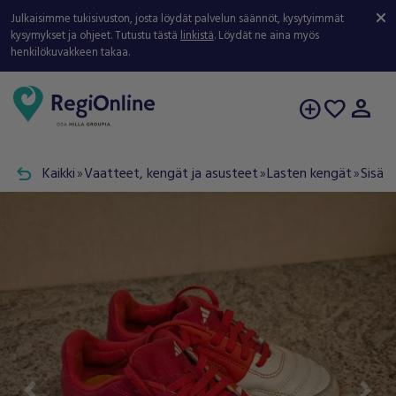
Julkaisimme tukisivuston, josta löydät palvelun säännöt, kysytyimmät
kysymykset ja ohjeet. Tutustu tästä
linkistä
. Löydät ne aina myös
henkilökuvakkeen takaa.
person
add_circle
favorite
undo
Kaikki
Vaatteet, kengät ja asusteet
Lasten kengät
Sisäk
double_arrow
double_arrow
double_arrow