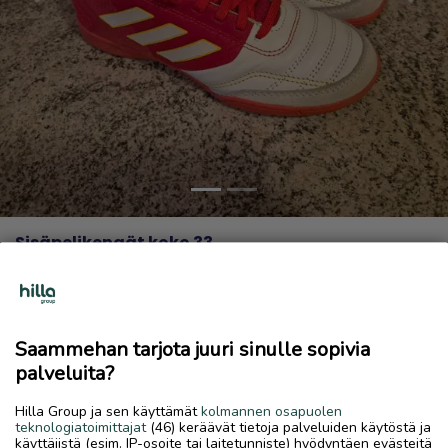
Previous
Next
Sisäpelikengät koko 33
15 €
5.8.2026, 18.44
favorite
location_on
Ruotsalo
,
Kokkola
,
Keski-Pohjanmaa
Saammehan tarjota juuri sinulle sopivia
palveluita?
Myydään
Myydään erinomaisessa kunnossa olevat Adidaksen
Hilla Group ja sen käyttämät
kolmannen osapuolen
teknologiatoimittajat
(46) keräävät tietoja palveluiden käytöstä ja
sisäpelikengät kokoa 33.
käyttäjistä (esim. IP-osoite tai laitetunniste) hyödyntäen evästeitä