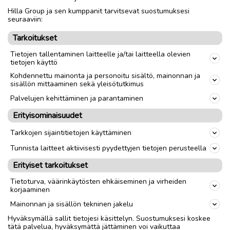
Hilla Group ja sen kumppanit tarvitsevat suostumuksesi
Nouto
Toimitus
seuraaviin:
Tarkoitukset
link
Tietojen tallentaminen laitteelle ja/tai laitteella olevien
tietojen käyttö
Ilmoittaja:
Jh
Kohdennettu mainonta ja personoitu sisältö, mainonnan ja
sisällön mittaaminen sekä yleisötutkimus
Katso ilmoittajan kaikki ilmoitukset
(
6
)
Palvelujen kehittäminen ja parantaminen
OTA YHTEYTTÄ ILMOITTAJAAN
Erityisominaisuudet
Tarkkojen sijaintitietojen käyttäminen
Tunnista laitteet aktiivisesti pyydettyjen tietojen perusteella
Erityiset tarkoitukset
Tietoturva, väärinkäytösten ehkäiseminen ja virheiden
korjaaminen
Mainonnan ja sisällön tekninen jakelu
Hyväksymällä sallit tietojesi käsittelyn. Suostumuksesi koskee
tätä palvelua, hyväksymättä jättäminen voi vaikuttaa