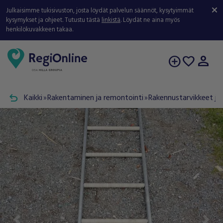
Julkaisimme tukisivuston, josta löydät palvelun säännöt, kysytyimmät
kysymykset ja ohjeet. Tutustu tästä
linkistä
. Löydät ne aina myös
henkilökuvakkeen takaa.
person
add_circle
favorite
undo
Kaikki
Rakentaminen ja remontointi
Rakennustarvikkeet ja 
double_arrow
double_arrow