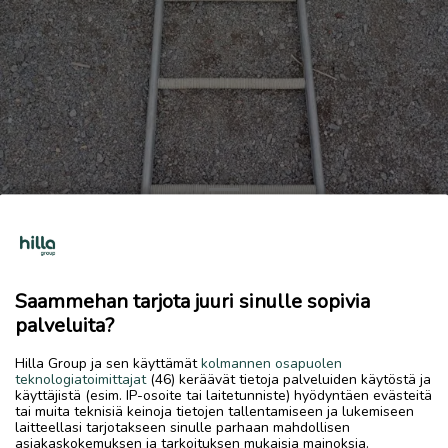
Previous
Next
Sinkitty tikasrunko noin 2m
15 €
Saammehan tarjota juuri sinulle sopivia
6.7.2026, 20.08
favorite
palveluita?
location_on
Kirkonmäki-Isokylä
,
Kokkola
,
Keski-Pohjanmaa
Hilla Group ja sen käyttämät
kolmannen osapuolen
Myydään
teknologiatoimittajat
(46) keräävät tietoja palveluiden käytöstä ja
käyttäjistä (esim. IP-osoite tai laitetunniste) hyödyntäen evästeitä
Yhteensä 3 kpl eli noin 6m
tai muita teknisiä keinoja tietojen tallentamiseen ja lukemiseen
laitteellasi tarjotakseen sinulle parhaan mahdollisen
asiakaskokemuksen ja tarkoituksen mukaisia mainoksia.