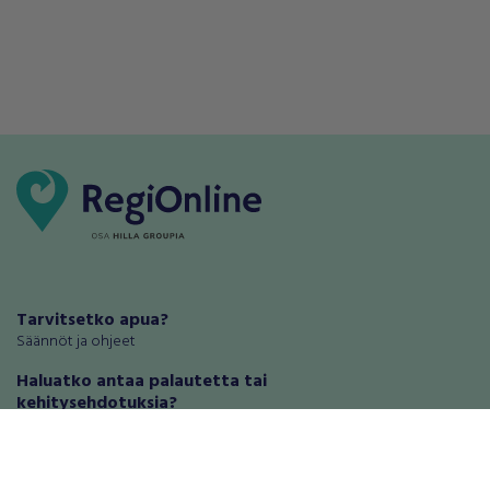
Tarvitsetko apua?
Säännöt ja ohjeet
Haluatko antaa palautetta tai
kehitysehdotuksia?
Palautteet ja kehitysehdotukset
Mainosta RegiOnlinessa