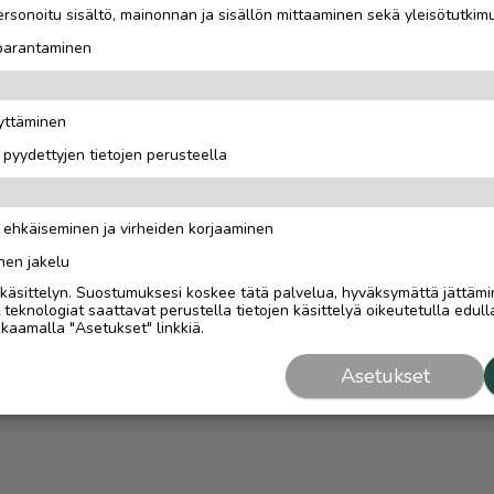
rsonoitu sisältö, mainonnan ja sisällön mittaaminen sekä yleisötutkim
 parantaminen
äyttäminen
i pyydettyjen tietojen perusteella
n ehkäiseminen ja virheiden korjaaminen
nen jakelu
i käsittelyn. Suostumuksesi koskee tätä palvelua, hyväksymättä jättämi
eknologiat saattavat perustella tietojen käsittelyä oikeutetulla edulla
kaamalla "Asetukset" linkkiä.
Asetukset