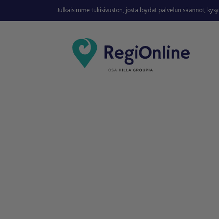
Julkaisimme tukisivuston, josta löydät palvelun säännöt, kys