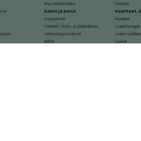
Muu elektroniikka
Palvelut
uvot
Kellot ja korut
Vaatteet, 
t
Hopeakorut
Asusteet
Timantti-, kulta- ja platinakorut
Lasten kengät
oautot
Jalokivet ja korukivet
Lasten vaattee
Kellot
Laukut
Muut kellot ja korut
Miesten kengä
Palvelut
Miesten vaatte
Koti ja asuminen
Naisten kengä
aat
Huonekalut ja säilytys
Naisten vaatte
vikkeet
Keittiötarvikkeet ja astiat
Nuorten kengä
Kodinkoneet ja tarvikkeet
Nuorten vaatt
 vanhat esineet
Kotitoimisto
Palvelut
Kylpyhuone ja sauna
Vapaa-aika
alut
Lasten tarvikkeet ja lelut
Airsoft
Luonnonvaraiset tuotteet
Askartelu ja kä
alut
Piha ja puutarha
Eläintarvikkeet
Sisustaminen ja design
Kirjat ja lehdet
tontit
Muu koti ja asuminen
Leffat