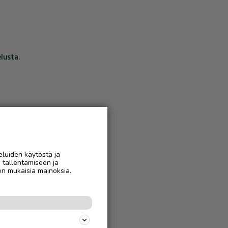
lusta.
eluiden käytöstä ja
n tallentamiseen ja
en mukaisia mainoksia.