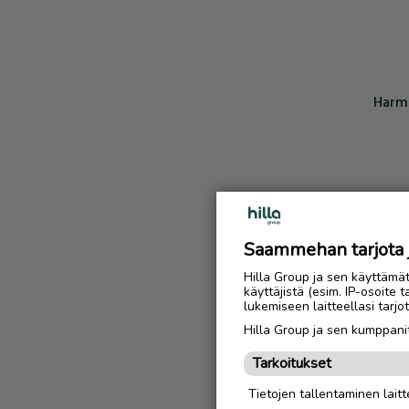
Harmi
Saammehan tarjota ju
Hilla Group ja sen käyttämä
käyttäjistä (esim. IP-osoite 
lukemiseen laitteellasi tar
Hilla Group ja sen kumppanit
Tarkoitukset
Tietojen tallentaminen laitte