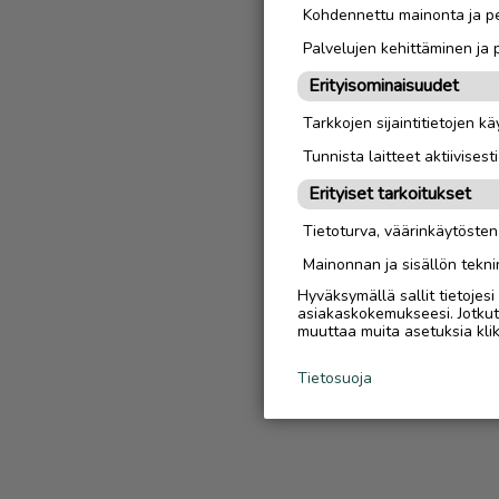
Kohdennettu mainonta ja pe
Palvelujen kehittäminen ja
Erityisominaisuudet
Tarkkojen sijaintitietojen k
Tunnista laitteet aktiivisest
Erityiset tarkoitukset
Tietoturva, väärinkäytöste
Mainonnan ja sisällön tekni
Hyväksymällä sallit tietojes
asiakaskokemukseesi. Jotkut t
muuttaa muita asetuksia klik
Tietosuoja