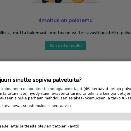
Ilmoitus on poistettu
llista, mutta hakemasi ilmoitus on valitettavasti poistettu palve
Siirry etusivulle
uri sinulle sopivia palveluita?
t
kolmannen osapuolen teknologiatoimittajat
(46) keräävät tietoja palv
tai laitetunniste) hyödyntäen evästeitä tai muita teknisiä keinoja tietoje
jotakseen sinulle parhaan mahdollisen asiakaskokemuksen ja tarkoituks
 tarvitsevat suostumuksesi seuraaviin:
elle ja/tai laitteella olevien tietojen käyttö