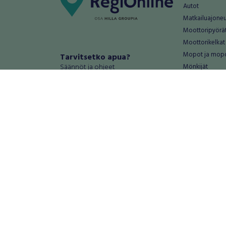
Autot
Matkailuajone
Moottoripyörä
Moottorikelkat
Mopot ja mop
Tarvitsetko apua?
Säännöt ja ohjeet
Mönkijät
Peräkärryt
Haluatko antaa palautetta tai
Raskas kalusto
kehitysehdotuksia?
Veneet
Palautteet ja kehitysehdotukset
Vanteet ja renk
Mainosta RegiOnlinessa
Varaosat ja tar
Käyttöehdot
Palvelut
Tietosuoja-asetukset
Antiikki ja
Tietoa Turvamaksu -palvelusta
Antiikkiesineet
Antiikkihuonek
Vanhat esineet
Vanhat huonek
Palvelut
Asunnot ja 