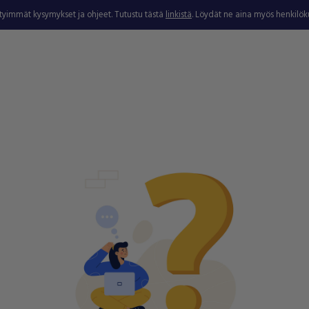
ytyimmät kysymykset ja ohjeet. Tutustu tästä
linkistä
. Löydät ne aina myös henkilö