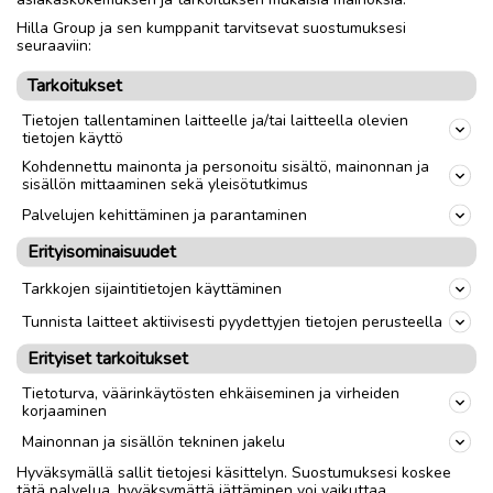
nopeasti käteisellä jos kelpaa. Soita 040 7177885
Hilla Group ja sen kumppanit tarvitsevat suostumuksesi
seuraaviin:
Tarkoitukset
link
Tietojen tallentaminen laitteelle ja/tai laitteella olevien
tietojen käyttö
Kohdennettu mainonta ja personoitu sisältö, mainonnan ja
Ilmoittaja:
Erkki Kotomäki
sisällön mittaaminen sekä yleisötutkimus
Katso ilmoittajan kaikki ilmoitukset
(
17
)
Palvelujen kehittäminen ja parantaminen
OTA YHTEYTTÄ ILMOITTAJAAN
Erityisominaisuudet
Tarkkojen sijaintitietojen käyttäminen
Tunnista laitteet aktiivisesti pyydettyjen tietojen perusteella
Erityiset tarkoitukset
Tietoturva, väärinkäytösten ehkäiseminen ja virheiden
korjaaminen
Mainonnan ja sisällön tekninen jakelu
Hyväksymällä sallit tietojesi käsittelyn. Suostumuksesi koskee
tätä palvelua, hyväksymättä jättäminen voi vaikuttaa