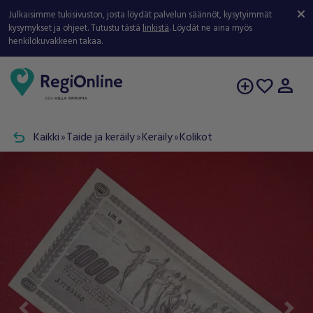
Julkaisimme tukisivuston, josta löydät palvelun säännöt, kysytyimmät
kysymykset ja ohjeet. Tutustu tästä
linkistä
. Löydät ne aina myös
henkilökuvakkeen takaa.
person
add_circle
favorite
undo
Kaikki
Taide ja keräily
Keräily
Kolikot
double_arrow
double_arrow
double_arrow