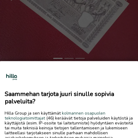
Previous
Next
Seteleitä kolikoita
Ostetaan
Saammehan tarjota juuri sinulle sopivia
8.7.2026, 23.04
favorite
palveluita?
location_on
Kokkola Keskus
,
Kokkola
,
Keski-Pohjanmaa
Hilla Group ja sen käyttämät
kolmannen osapuolen
Ostetaan
teknologiatoimittajat
(46) keräävät tietoja palveluiden käytöstä ja
käyttäjistä (esim. IP-osoite tai laitetunniste) hyödyntäen evästeitä
Kuvan kaltaisia. Isot ja pienet erät. Tarjoa jos jotain löytyy.
tai muita teknisiä keinoja tietojen tallentamiseen ja lukemiseen
Maksun saat myös
laitteellasi tarjotakseen sinulle parhaan mahdollisen
asiakaskokemuksen ja tarkoituksen mukaisia mainoksia.