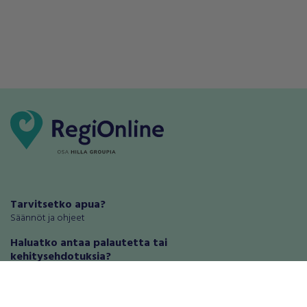
Tarvitsetko apua?
Säännöt ja ohjeet
Haluatko antaa palautetta tai
kehitysehdotuksia?
Palautteet ja kehitysehdotukset
Mainosta RegiOnlinessa