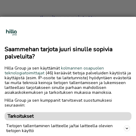
Ilmoitus on poistettu
Harmillista, mutta hakemasi ilmoitus on valitettavasti
poistettu palvelusta.
Saammehan tarjota juuri sinulle sopivia
Siirry etusivulle
palveluita?
Hilla Group ja sen käyttämät
kolmannen osapuolen
teknologiatoimittajat
(46) keräävät tietoja palveluiden käytöstä ja
käyttäjistä (esim. IP-osoite tai laitetunniste) hyödyntäen evästeitä
tai muita teknisiä keinoja tietojen tallentamiseen ja lukemiseen
laitteellasi tarjotakseen sinulle parhaan mahdollisen
asiakaskokemuksen ja tarkoituksen mukaisia mainoksia.
Hilla Group ja sen kumppanit tarvitsevat suostumuksesi
seuraaviin:
Tarkoitukset
Tietojen tallentaminen laitteelle ja/tai laitteella olevien
tietojen käyttö