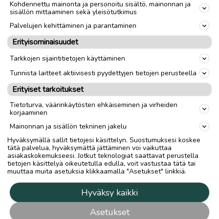
Kohdennettu mainonta ja personoitu sisältö, mainonnan ja
sisällön mittaaminen sekä yleisötutkimus
Palvelujen kehittäminen ja parantaminen
Erityisominaisuudet
Tarkkojen sijaintitietojen käyttäminen
Tunnista laitteet aktiivisesti pyydettyjen tietojen perusteella
Erityiset tarkoitukset
Tietoturva, väärinkäytösten ehkäiseminen ja virheiden
korjaaminen
Mainonnan ja sisällön tekninen jakelu
Hyväksymällä sallit tietojesi käsittelyn. Suostumuksesi koskee
tätä palvelua, hyväksymättä jättäminen voi vaikuttaa
asiakaskokemukseesi. Jotkut teknologiat saattavat perustella
tietojen käsittelyä oikeutetulla edulla, voit vastustaa tätä tai
muuttaa muita asetuksia klikkaamalla "Asetukset" linkkiä.
Hyväksy kaikki
Asetukset