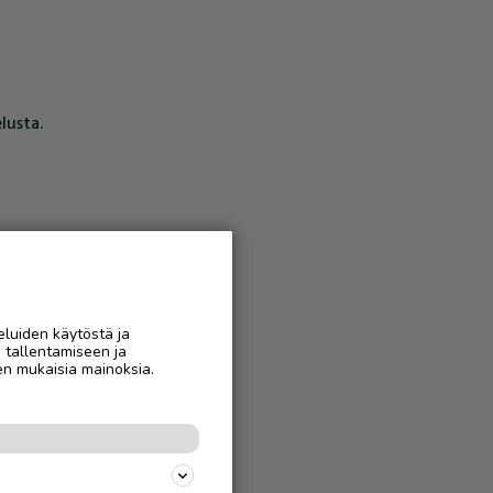
lusta.
eluiden käytöstä ja
n tallentamiseen ja
en mukaisia mainoksia.