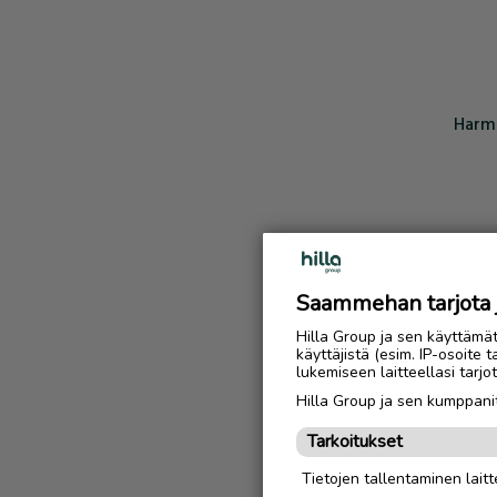
Harmi
Saammehan tarjota ju
Hilla Group ja sen käyttämä
käyttäjistä (esim. IP-osoite 
lukemiseen laitteellasi tar
Hilla Group ja sen kumppanit
Tarkoitukset
Tietojen tallentaminen laitte