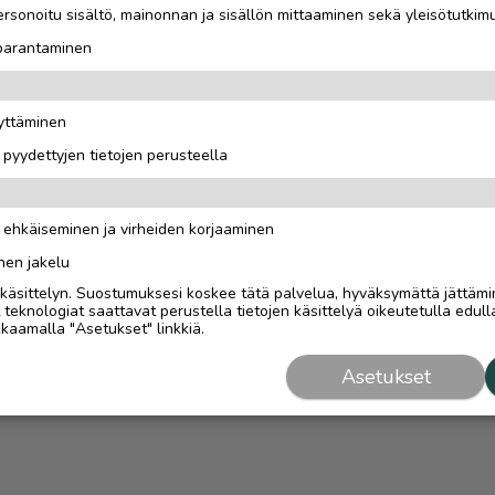
rsonoitu sisältö, mainonnan ja sisällön mittaaminen sekä yleisötutkim
 parantaminen
äyttäminen
i pyydettyjen tietojen perusteella
n ehkäiseminen ja virheiden korjaaminen
nen jakelu
i käsittelyn. Suostumuksesi koskee tätä palvelua, hyväksymättä jättämi
eknologiat saattavat perustella tietojen käsittelyä oikeutetulla edulla
kaamalla "Asetukset" linkkiä.
Asetukset