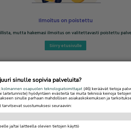
Ilmoitus on poistettu
llista, mutta hakemasi ilmoitus on valitettavasti poistettu palve
Siirry etusivulle
uri sinulle sopivia palveluita?
t
kolmannen osapuolen teknologiatoimittajat
(46) keräävät tietoja palv
tai laitetunniste) hyödyntäen evästeitä tai muita teknisiä keinoja tietoje
jotakseen sinulle parhaan mahdollisen asiakaskokemuksen ja tarkoituks
 tarvitsevat suostumuksesi seuraaviin:
elle ja/tai laitteella olevien tietojen käyttö