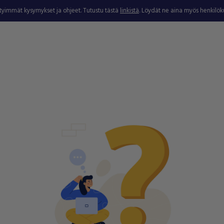
ytyimmät kysymykset ja ohjeet. Tutustu tästä
linkistä
. Löydät ne aina myös henkilö