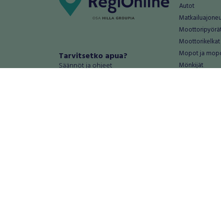
Autot
Matkailuajone
Moottoripyörä
Moottorikelkat
Mopot ja mop
Tarvitsetko apua?
Säännöt ja ohjeet
Mönkijät
Peräkärryt
Haluatko antaa palautetta tai
Raskas kalusto
kehitysehdotuksia?
Veneet
Palautteet ja kehitysehdotukset
Vanteet ja renk
Mainosta RegiOnlinessa
Varaosat ja tar
Käyttöehdot
Palvelut
Tietosuoja-asetukset
Antiikki ja
Tietoa Turvamaksu -palvelusta
Antiikkiesineet
Antiikkihuonek
Vanhat esineet
Vanhat huonek
Palvelut
Asunnot ja 