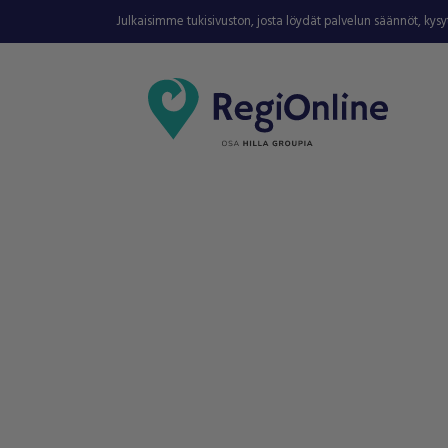
Julkaisimme tukisivuston, josta löydät palvelun säännöt, kys