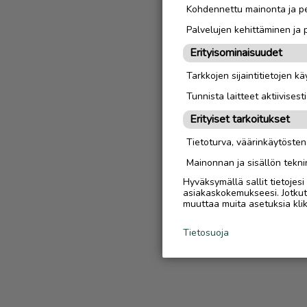
Kohdennettu mainonta ja pe
Palvelujen kehittäminen ja
Erityisominaisuudet
Tarkkojen sijaintitietojen k
Tunnista laitteet aktiivisest
Erityiset tarkoitukset
Tietoturva, väärinkäytöste
Mainonnan ja sisällön tekni
Hyväksymällä sallit tietojes
asiakaskokemukseesi. Jotkut t
muuttaa muita asetuksia klik
Tietosuoja