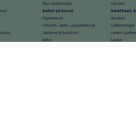
Muu elektroniikka
Palvelut
uvot
Kellot ja korut
Vaatteet, 
t
Hopeakorut
Asusteet
Timantti-, kulta- ja platinakorut
Lasten kengät
oautot
Jalokivet ja korukivet
Lasten vaattee
Kellot
Laukut
Muut kellot ja korut
Miesten kengä
Palvelut
Miesten vaatte
Koti ja asuminen
Naisten kengä
aat
Huonekalut ja säilytys
Naisten vaatte
vikkeet
Keittiötarvikkeet ja astiat
Nuorten kengä
Kodinkoneet ja tarvikkeet
Nuorten vaatt
 vanhat esineet
Kotitoimisto
Palvelut
Kylpyhuone ja sauna
Vapaa-aika
alut
Lasten tarvikkeet ja lelut
Airsoft
Luonnonvaraiset tuotteet
Askartelu ja kä
alut
Piha ja puutarha
Eläintarvikkeet
Sisustaminen ja design
Kirjat ja lehdet
tontit
Muu koti ja asuminen
Leffat